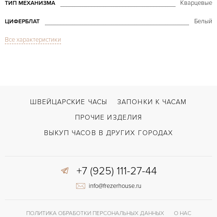
Кварцевые
ТИП МЕХАНИЗМА
Белый
ЦИФЕРБЛАТ
Все характеристики
Сапфировое стекло
СТЕКЛО
La Strada Steel & Diamonds Aftermarket with bracelet
МОДЕЛЬ
В наличии
СРОКИ ДОСТАВКИ
С документами, С футляром
ВОЗМОЖНОСТИ ДОСТАВКИ
ШВЕЙЦАРСКИЕ ЧАСЫ
ЗАПОНКИ К ЧАСАМ
Сталь
ЦВЕТ БРАСЛЕТА
ПРОЧИЕ ИЗДЕЛИЯ
Двойной сложности застежка
ЗАСТЁЖКА
ВЫКУП ЧАСОВ В ДРУГИХ ГОРОДАХ
ДЛИНА БРАСЛЕТА, ДЛИННАЯ СТОРОНА
185
(MM)
+7 (925) 111-27-44
Римские
ЦИФРЫ
info@frezerhouse.ru
Малый секундный циферблат
ПРОЧЕЕ
ПОЛИТИКА ОБРАБОТКИ ПЕРСОНАЛЬНЫХ ДАННЫХ
О НАС