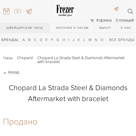
Корзина
0 позиций
ШВЕЙЦАРСКИЕ ЧАСЫ
ЗАПОНКИ К ЧАСАМ
ВЫКУП
О НАС
БРЕНДЫ:
A
B
C
D
E
F
G
H
I
J
K
L
M
N
O
P
ВСЕ БРЕНДЫ
Q
R
S
T
Часы
Chopard
Chopard La Strada Steel & Diamonds Aftermarket
with bracelet
←
Назад
Chopard La Strada Steel & Diamonds
Aftermarket with bracelet
) 111-27-44
Продано
) 111-27-44