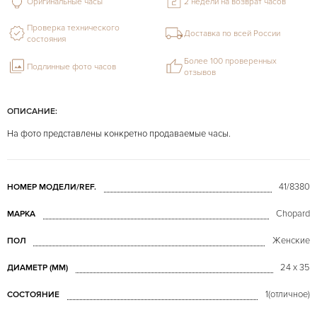
Оригинальные часы
2 недели на возврат часов
Проверка технического
Доставка по всей России
состояния
Более 100 проверенных
Подлинные фото часов
отзывов
ОПИСАНИЕ:
На фото представлены конкретно продаваемые часы.
41/8380
НОМЕР МОДЕЛИ/REF.
Chopard
МАРКА
Женские
ПОЛ
24 x 35
ДИАМЕТР (MM)
1(отличное)
СОСТОЯНИЕ