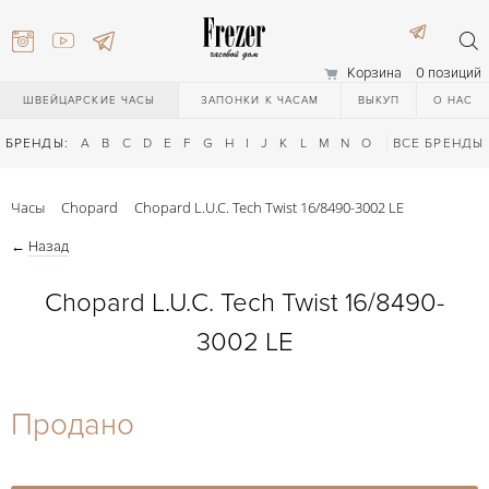
Корзина
0 позиций
ШВЕЙЦАРСКИЕ ЧАСЫ
ЗАПОНКИ К ЧАСАМ
ВЫКУП
О НАС
БРЕНДЫ:
A
B
C
D
E
F
G
H
I
J
K
L
M
N
O
P
ВСЕ БРЕНДЫ
Q
R
S
T
Часы
Chopard
Chopard L.U.C. Tech Twist 16/8490-3002 LE
←
Назад
Chopard L.U.C. Tech Twist 16/8490-
3002 LE
) 111-27-44
Продано
) 111-27-44