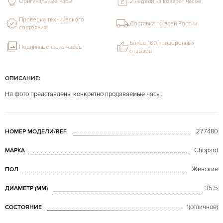
Оригинальные часы
2 недели на возврат часов
Проверка технического
Доставка по всей России
состояния
Более 100 проверенных
Подлинные фото часов
отзывов
ОПИСАНИЕ:
На фото представлены конкретно продаваемые часы.
277480
НОМЕР МОДЕЛИ/REF.
Chopard
МАРКА
Женские
ПОЛ
35.5
ДИАМЕТР (MM)
1(отличное)
СОСТОЯНИЕ