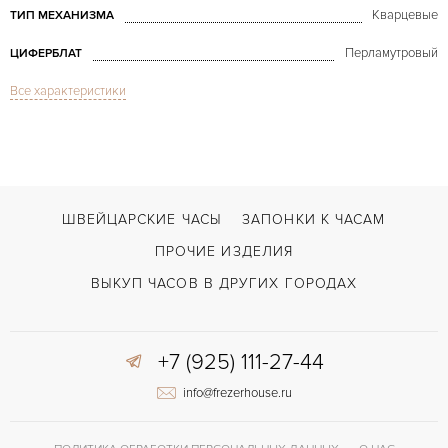
Кварцевые
ТИП МЕХАНИЗМА
Перламутровый
ЦИФЕРБЛАТ
Все характеристики
Сапфировое стекло
СТЕКЛО
Happy Sport White Gold & Diamonds
МОДЕЛЬ
В наличии
СРОКИ ДОСТАВКИ
Синий
ЦВЕТ БРАСЛЕТА
ШВЕЙЦАРСКИЕ ЧАСЫ
ЗАПОНКИ К ЧАСАМ
Застежка с помощью шипа
ЗАСТЁЖКА
ПРОЧИЕ ИЗДЕЛИЯ
Римские
ЦИФРЫ
ВЫКУП ЧАСОВ В ДРУГИХ ГОРОДАХ
Отделка драгоценными камнями
ПРОЧЕЕ
+7 (925) 111-27-44
info@frezerhouse.ru