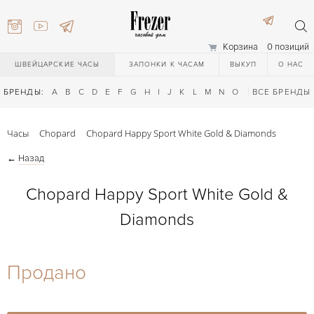
Корзина
0 позиций
ШВЕЙЦАРСКИЕ ЧАСЫ
ЗАПОНКИ К ЧАСАМ
ВЫКУП
О НАС
БРЕНДЫ:
A
B
C
D
E
F
G
H
I
J
K
L
M
N
O
P
ВСЕ БРЕНДЫ
Q
R
S
T
Часы
Chopard
Chopard Happy Sport White Gold & Diamonds
←
Назад
Chopard Happy Sport White Gold &
Diamonds
) 111-27-44
Продано
) 111-27-44