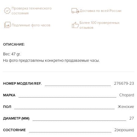
Проверка технического
Доставка по всей России
состояния
Более 100 проверенных
Подлинные фото часов
отзывов
ОПИСАНИЕ:
Вес: 47 gr.
На фото представлены конкретно продаваемые часы.
276679-23
НОМЕР МОДЕЛИ/REF.
Chopard
МАРКА
Женские
ПОЛ
27
ДИАМЕТР (MM)
2(хорошее)
СОСТОЯНИЕ