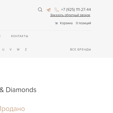
+7 (925) 111-27-44
Заказать обратный звонок
Корзина
0 позиций
П
КОНТАКТЫ
U
V
W
Z
ВСЕ БРЕНДЫ
 & Diamonds
Продано