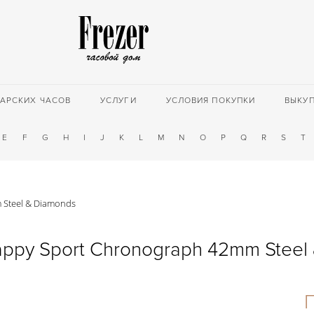
АРСКИХ ЧАСОВ
УСЛУГИ
УСЛОВИЯ ПОКУПКИ
ВЫКУ
E
F
G
H
I
J
K
L
M
N
O
P
Q
R
S
T
 Steel & Diamonds
ppy Sport Chronograph 42mm Steel