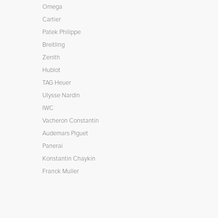
Omega
Cartier
Patek Philippe
Breitling
Zenith
Hublot
TAG Heuer
Ulysse Nardin
IWC
Vacheron Constantin
Audemars Piguet
Panerai
Konstantin Chaykin
Franck Muller