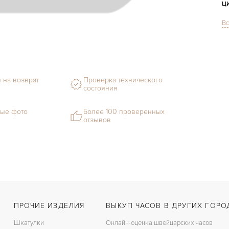
Ц
Вс
С
Ф
М
 на возврат
Проверка технического
состояния
С
Ц
ые фото
Более 100 проверенных
отзывов
З
Ц
П
ПРОЧИЕ ИЗДЕЛИЯ
ВЫКУП ЧАСОВ В ДРУГИХ ГОРО
Шкатулки
Онлайн-оценка швейцарских часов