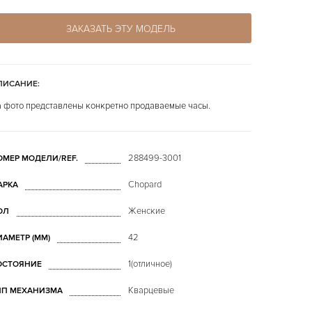
ЗАКАЗАТЬ ЭТУ МОДЕЛЬ
ПИСАНИЕ:
 фото представлены конкретно продаваемые часы.
288499-3001
ОМЕР МОДЕЛИ/REF.
Chopard
АРКА
Женские
ОЛ
42
ИАМЕТР (MM)
1(отличное)
ОСТОЯНИЕ
Кварцевые
ИП МЕХАНИЗМА