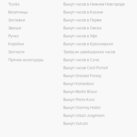
Trunks
Выкуп часов в Нижнем Новгороде
Визитницы
Выкуп часов в Казани
Застежки
Выкуп часов в Перми
Звенья
Выкуп часов в Омске
Ручки
Выкуп часов в Уфе
Коробки
Выкуп часов в Красноярске
Запчасти
Трейд-ин швейцарских часов
Прочие аксессуары
Выкуп часов в Сочи
Выкуп часов Cecil Purnell
Выкуп Greubel Forsey
Выкуп Kerbedanz
Выкуп Martin Braun
Выкуп Pierre Kunz
Выкуп Vianney Halter
Выкуп Urban Jurgensen
Выкуп Vulcain