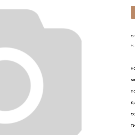
О
На
Н
М
П
Д
С
Т