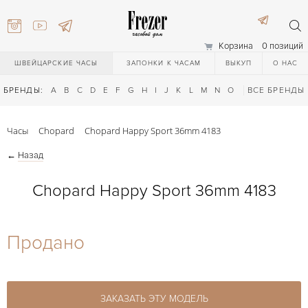
Корзина
0 позиций
ШВЕЙЦАРСКИЕ ЧАСЫ
ЗАПОНКИ К ЧАСАМ
ВЫКУП
О НАС
БРЕНДЫ:
A
B
C
D
E
F
G
H
I
J
K
L
M
N
O
P
ВСЕ БРЕНДЫ
Q
R
S
T
Часы
Chopard
Chopard Happy Sport 36mm 4183
←
Назад
Chopard Happy Sport 36mm 4183
) 111-27-44
Продано
) 111-27-44
ЗАКАЗАТЬ ЭТУ МОДЕЛЬ