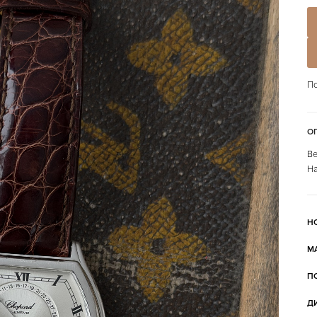
По
О
Ве
На
Н
М
П
Д