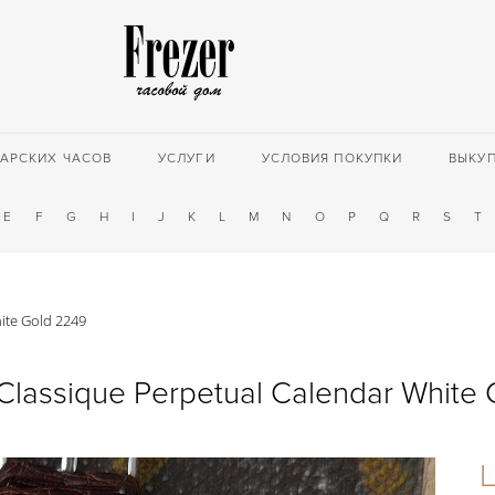
АРСКИХ ЧАСОВ
УСЛУГИ
УСЛОВИЯ ПОКУПКИ
ВЫКУ
E
F
G
H
I
J
K
L
M
N
O
P
Q
R
S
T
ite Gold 2249
Classique Perpetual Calendar White 
Ц