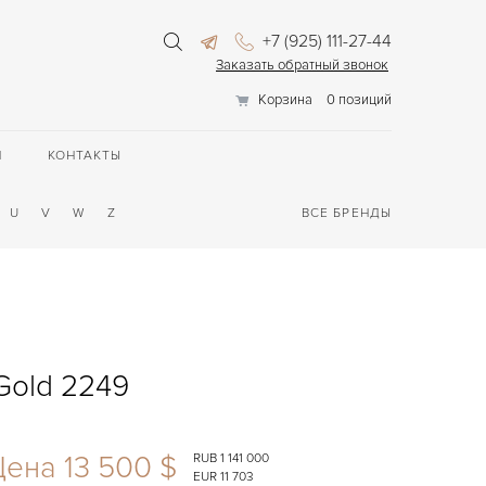
+7 (925) 111-27-44
Заказать обратный звонок
Корзина
0 позиций
П
КОНТАКТЫ
U
V
W
Z
ВСЕ БРЕНДЫ
Gold 2249
ена 13 500 $
RUB 1 141 000
EUR 11 703