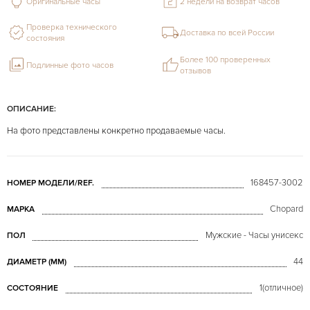
Оригинальные часы
2 недели на возврат часов
Проверка технического
Доставка по всей России
состояния
Более 100 проверенных
Подлинные фото часов
отзывов
ОПИСАНИЕ:
На фото представлены конкретно продаваемые часы.
168457-3002
НОМЕР МОДЕЛИ/REF.
Chopard
МАРКА
Мужские - Часы унисекс
ПОЛ
44
ДИАМЕТР (MM)
1(отличное)
СОСТОЯНИЕ