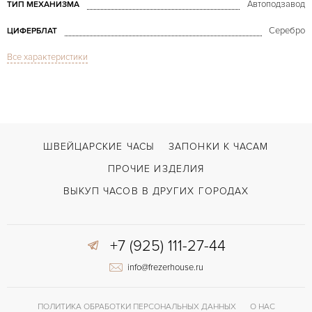
Автоподзавод
ТИП МЕХАНИЗМА
Серебро
ЦИФЕРБЛАТ
Все характеристики
Сапфировое стекло
СТЕКЛО
Дата
ФУНКЦИИ
Classic Racing Mille Miglia GT XL Power Control 44 mm
МОДЕЛЬ
2009
ГОД ПРОИЗВОДСТВА
ШВЕЙЦАРСКИЕ ЧАСЫ
ЗАПОНКИ К ЧАСАМ
В наличии
СРОКИ ДОСТАВКИ
ПРОЧИЕ ИЗДЕЛИЯ
С документами, С футляром
ВОЗМОЖНОСТИ ДОСТАВКИ
ВЫКУП ЧАСОВ В ДРУГИХ ГОРОДАХ
Черный
ЦВЕТ БРАСЛЕТА
+7 (925) 111-27-44
Двойной сложности застежка
ЗАСТЁЖКА
info@frezerhouse.ru
Арабские
ЦИФРЫ
46 часов
ЗАПАС ХОДА
ПОЛИТИКА ОБРАБОТКИ ПЕРСОНАЛЬНЫХ ДАННЫХ
О НАС