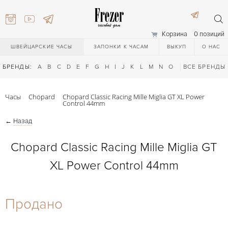
Корзина
0 позиций
ШВЕЙЦАРСКИЕ ЧАСЫ
ЗАПОНКИ К ЧАСАМ
ВЫКУП
О НАС
БРЕНДЫ:
A
B
C
D
E
F
G
H
I
J
K
L
M
N
O
P
ВСЕ БРЕНДЫ
Q
R
S
T
Часы
Chopard
Chopard Classic Racing Mille Miglia GT XL Power
Control 44mm
←
Назад
Chopard Classic Racing Mille Miglia GT
XL Power Control 44mm
) 111-27-44
Продано
) 111-27-44