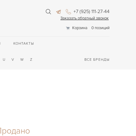
+7 (925) 111-27-44
Заказать обратный звонок
Корзина
0 позиций
П
КОНТАКТЫ
U
V
W
Z
ВСЕ БРЕНДЫ
Продано