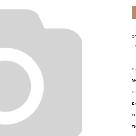
О
На
Н
М
П
Д
С
Т