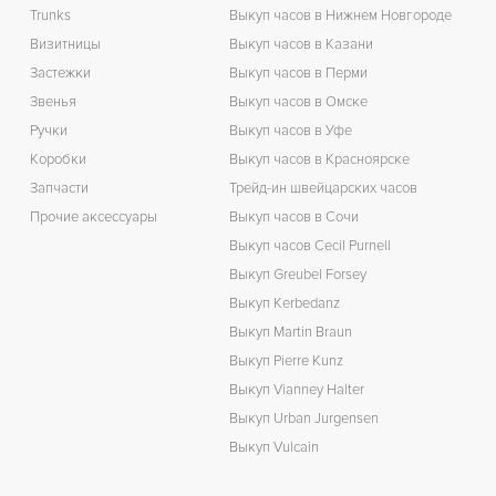
Trunks
Выкуп часов в Нижнем Новгороде
Визитницы
Выкуп часов в Казани
Застежки
Выкуп часов в Перми
Звенья
Выкуп часов в Омске
Ручки
Выкуп часов в Уфе
Коробки
Выкуп часов в Красноярске
Запчасти
Трейд-ин швейцарских часов
Прочие аксессуары
Выкуп часов в Сочи
Выкуп часов Cecil Purnell
Выкуп Greubel Forsey
Выкуп Kerbedanz
Выкуп Martin Braun
Выкуп Pierre Kunz
Выкуп Vianney Halter
Выкуп Urban Jurgensen
Выкуп Vulcain