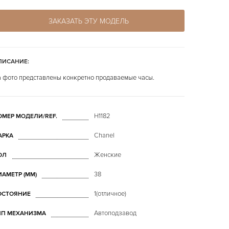
ЗАКАЗАТЬ ЭТУ МОДЕЛЬ
ПИСАНИЕ:
 фото представлены конкретно продаваемые часы.
H1182
ОМЕР МОДЕЛИ/REF.
Chanel
АРКА
Женские
ОЛ
38
ИАМЕТР (MM)
1(отличное)
ОСТОЯНИЕ
Автоподзавод
ИП МЕХАНИЗМА