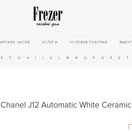
АРСКИХ ЧАСОВ
УСЛУГИ
УСЛОВИЯ ПОКУПКИ
ВЫКУ
E
F
G
H
I
J
K
L
M
N
O
P
Q
R
S
T
Chanel J12 Automatic White Ceramic