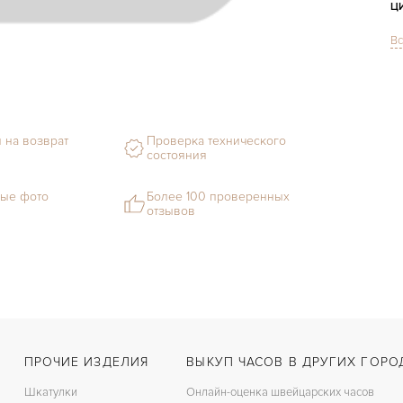
Ц
Вс
С
Ф
М
 на возврат
Проверка технического
С
состояния
В
ые фото
Более 100 проверенных
отзывов
Ц
З
Ц
П
ПРОЧИЕ ИЗДЕЛИЯ
ВЫКУП ЧАСОВ В ДРУГИХ ГОРО
Шкатулки
Онлайн-оценка швейцарских часов