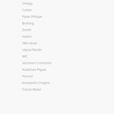
Omega
Cartier
Patek Philippe
Breitling
Zenith
Hublot
TAG Heuer
Ulysse Nardin
IWC
Vacheron Constantin
Audemars Piguet
Panerai
Konstantin Chaykin
Franck Muller