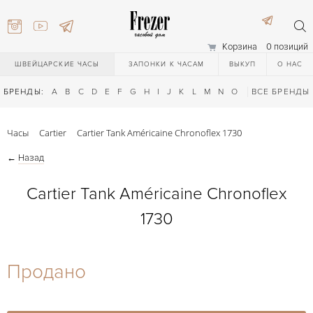
Корзина
0 позиций
ШВЕЙЦАРСКИЕ ЧАСЫ
ЗАПОНКИ К ЧАСАМ
ВЫКУП
О НАС
БРЕНДЫ:
A
B
C
D
E
F
G
H
I
J
K
L
M
N
O
P
ВСЕ БРЕНДЫ
Q
R
S
T
Часы
Cartier
Cartier Tank Américaine Chronoflex 1730
←
Назад
Cartier Tank Américaine Chronoflex
1730
) 111-27-44
Продано
) 111-27-44