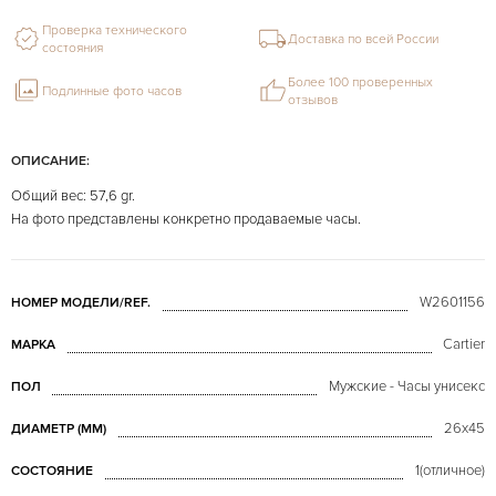
Проверка технического
Доставка по всей России
состояния
Более 100 проверенных
Подлинные фото часов
отзывов
ОПИСАНИЕ:
Общий вес: 57,6 gr.
На фото представлены конкретно продаваемые часы.
W2601156
НОМЕР МОДЕЛИ/REF.
Cartier
МАРКА
Мужские - Часы унисекс
ПОЛ
26х45
ДИАМЕТР (MM)
1(отличное)
СОСТОЯНИЕ