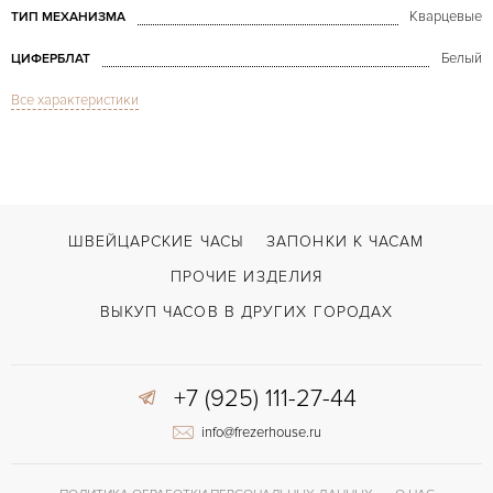
Кварцевые
ТИП МЕХАНИЗМА
Белый
ЦИФЕРБЛАТ
Все характеристики
Сапфировое стекло
СТЕКЛО
Дата, Хронограф
ФУНКЦИИ
Tank Américaine Chronoflex 1730
МОДЕЛЬ
В наличии
СРОКИ ДОСТАВКИ
ШВЕЙЦАРСКИЕ ЧАСЫ
ЗАПОНКИ К ЧАСАМ
С футляром
ВОЗМОЖНОСТИ ДОСТАВКИ
ПРОЧИЕ ИЗДЕЛИЯ
Черный
ЦВЕТ БРАСЛЕТА
ВЫКУП ЧАСОВ В ДРУГИХ ГОРОДАХ
Застежка с помощью шипа
ЗАСТЁЖКА
+7 (925) 111-27-44
Римские
ЦИФРЫ
info@frezerhouse.ru