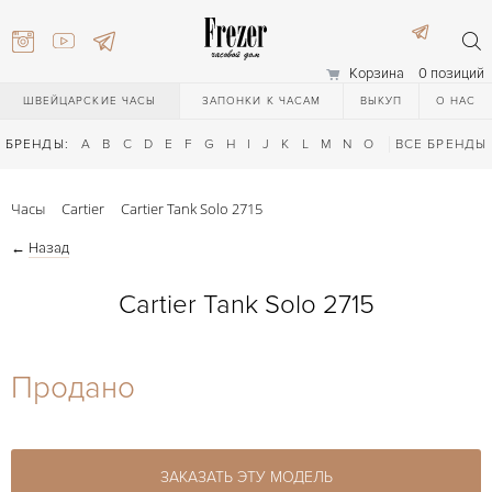
Корзина
0 позиций
ШВЕЙЦАРСКИЕ ЧАСЫ
ЗАПОНКИ К ЧАСАМ
ВЫКУП
О НАС
БРЕНДЫ:
A
B
C
D
E
F
G
H
I
J
K
L
M
N
O
P
ВСЕ БРЕНДЫ
Q
R
S
T
Часы
Cartier
Cartier Tank Solo 2715
←
Назад
Cartier Tank Solo 2715
) 111-27-44
Продано
) 111-27-44
ЗАКАЗАТЬ ЭТУ МОДЕЛЬ