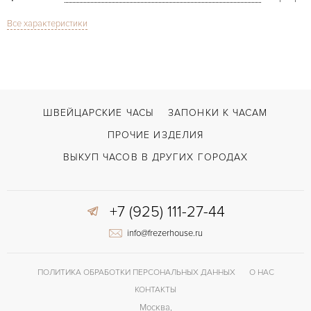
Все характеристики
Сапфировое стекло
СТЕКЛО
Tank Solo 2715
МОДЕЛЬ
2007
ГОД ПРОИЗВОДСТВА
В наличии
СРОКИ ДОСТАВКИ
ШВЕЙЦАРСКИЕ ЧАСЫ
ЗАПОНКИ К ЧАСАМ
С документами, С футляром
ВОЗМОЖНОСТИ ДОСТАВКИ
ПРОЧИЕ ИЗДЕЛИЯ
Черный
ЦВЕТ БРАСЛЕТА
ВЫКУП ЧАСОВ В ДРУГИХ ГОРОДАХ
Двойной сложности застежка
ЗАСТЁЖКА
+7 (925) 111-27-44
Римские
ЦИФРЫ
info@frezerhouse.ru
ПОЛИТИКА ОБРАБОТКИ ПЕРСОНАЛЬНЫХ ДАННЫХ
О НАС
КОНТАКТЫ
Москва,