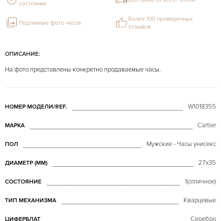
состояния
Более 100 проверенных
Подлинные фото часов
отзывов
ОПИСАНИЕ:
На фото представлены конкретно продаваемые часы.
W1018355
НОМЕР МОДЕЛИ/REF.
Cartier
МАРКА
Мужские - Часы унисекс
ПОЛ
27x35
ДИАМЕТР (MM)
1(отличное)
СОСТОЯНИЕ
Кварцевые
ТИП МЕХАНИЗМА
Серебро
ЦИФЕРБЛАТ