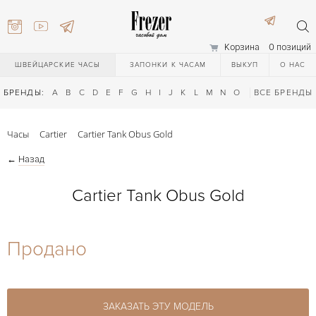
Корзина
0 позиций
ШВЕЙЦАРСКИЕ ЧАСЫ
ЗАПОНКИ К ЧАСАМ
ВЫКУП
О НАС
БРЕНДЫ:
A
B
C
D
E
F
G
H
I
J
K
L
M
N
O
P
ВСЕ БРЕНДЫ
Q
R
S
T
Часы
Cartier
Cartier Tank Obus Gold
←
Назад
Cartier Tank Obus Gold
) 111-27-44
Продано
) 111-27-44
ЗАКАЗАТЬ ЭТУ МОДЕЛЬ