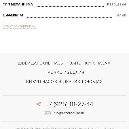
Кварцевые
ТИП МЕХАНИЗМА
Белый
ЦИФЕРБЛАТ
Все характеристики
Сапфировое стекло
СТЕКЛО
Tank Américaine Quartz 1710 Gold
МОДЕЛЬ
В наличии
СРОКИ ДОСТАВКИ
Серый
ЦВЕТ БРАСЛЕТА
ШВЕЙЦАРСКИЕ ЧАСЫ
ЗАПОНКИ К ЧАСАМ
Застежка с помощью шипа
ЗАСТЁЖКА
ПРОЧИЕ ИЗДЕЛИЯ
Римские
ЦИФРЫ
ВЫКУП ЧАСОВ В ДРУГИХ ГОРОДАХ
Отделка драгоценными камнями
ПРОЧЕЕ
+7 (925) 111-27-44
info@frezerhouse.ru