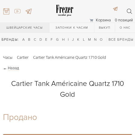
Корзина
0 позиций
ШВЕЙЦАРСКИЕ ЧАСЫ
ЗАПОНКИ К ЧАСАМ
ВЫКУП
О НАС
БРЕНДЫ:
A
B
C
D
E
F
G
H
I
J
K
L
M
N
O
P
ВСЕ БРЕНДЫ
Q
R
S
T
Часы
Cartier
Cartier Tank Américaine Quartz 1710 Gold
←
Назад
Cartier Tank Américaine Quartz 1710
Gold
) 111-27-44
Продано
) 111-27-44