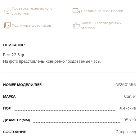
Проверка технического
Доставка по всей России
состояния
Более 100 проверенных
Подлинные фото часов
отзывов
ОПИСАНИЕ:
Вес: 22,5 gr.
На фото представлены конкретно продаваемые часы.
W2601556
НОМЕР МОДЕЛИ/REF.
Cartier
МАРКА
Женские
ПОЛ
35 x 19
ДИАМЕТР (MM)
2(хорошее)
СОСТОЯНИЕ