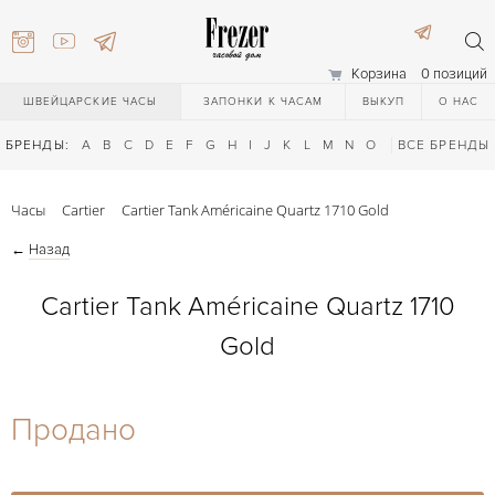
Корзина
0 позиций
ШВЕЙЦАРСКИЕ ЧАСЫ
ЗАПОНКИ К ЧАСАМ
ВЫКУП
О НАС
БРЕНДЫ:
A
B
C
D
E
F
G
H
I
J
K
L
M
N
O
P
ВСЕ БРЕНДЫ
Q
R
S
T
Часы
Cartier
Cartier Tank Américaine Quartz 1710 Gold
←
Назад
Cartier Tank Américaine Quartz 1710
Gold
) 111-27-44
Продано
) 111-27-44