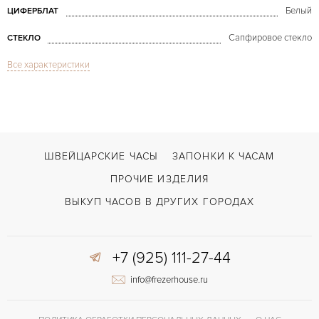
Белый
ЦИФЕРБЛАТ
Сапфировое стекло
СТЕКЛО
Все характеристики
Tank Américaine Quartz 1710 Gold
МОДЕЛЬ
2000
ГОД ПРОИЗВОДСТВА
В наличии
СРОКИ ДОСТАВКИ
С документами, С футляром
ВОЗМОЖНОСТИ ДОСТАВКИ
ШВЕЙЦАРСКИЕ ЧАСЫ
ЗАПОНКИ К ЧАСАМ
Черный
ЦВЕТ БРАСЛЕТА
ПРОЧИЕ ИЗДЕЛИЯ
Застежка с помощью шипа
ЗАСТЁЖКА
ВЫКУП ЧАСОВ В ДРУГИХ ГОРОДАХ
Римские
ЦИФРЫ
+7 (925) 111-27-44
Отделка драгоценными камнями
ПРОЧЕЕ
info@frezerhouse.ru