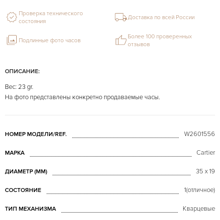
Проверка технического
Доставка по всей России
состояния
Более 100 проверенных
Подлинные фото часов
отзывов
ОПИСАНИЕ:
Вес: 23 gr.
На фото представлены конкретно продаваемые часы.
W2601556
НОМЕР МОДЕЛИ/REF.
Cartier
МАРКА
35 x 19
ДИАМЕТР (MM)
1(отличное)
СОСТОЯНИЕ
Кварцевые
ТИП МЕХАНИЗМА