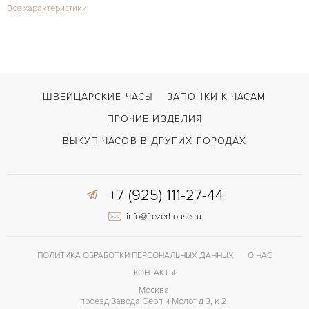
Все характеристики
Santos Vendome
МОДЕЛЬ
В наличии
СРОКИ ДОСТАВКИ
Двойной сложности застежка
ЗАСТЁЖКА
Без цифр
ЦИФРЫ
ШВЕЙЦАРСКИЕ ЧАСЫ
ЗАПОНКИ К ЧАСАМ
Cartier 81
КАЛИБР/МЕХАНИЗМ
ПРОЧИЕ ИЗДЕЛИЯ
Отделка драгоценными камнями
ПРОЧЕЕ
ВЫКУП ЧАСОВ В ДРУГИХ ГОРОДАХ
+7 (925) 111-27-44
info@frezerhouse.ru
ПОЛИТИКА ОБРАБОТКИ ПЕРСОНАЛЬНЫХ ДАННЫХ
О НАС
КОНТАКТЫ
Москва,
проезд Завода Серп и Молот д 3, к 2,