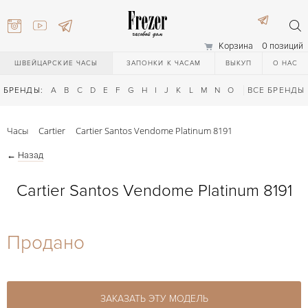
Корзина
0 позиций
ШВЕЙЦАРСКИЕ ЧАСЫ
ЗАПОНКИ К ЧАСАМ
ВЫКУП
О НАС
БРЕНДЫ:
A
B
C
D
E
F
G
H
I
J
K
L
M
N
O
P
ВСЕ БРЕНДЫ
Q
R
S
T
Часы
Cartier
Cartier Santos Vendome Platinum 8191
←
Назад
Cartier Santos Vendome Platinum 8191
) 111-27-44
Продано
) 111-27-44
ЗАКАЗАТЬ ЭТУ МОДЕЛЬ