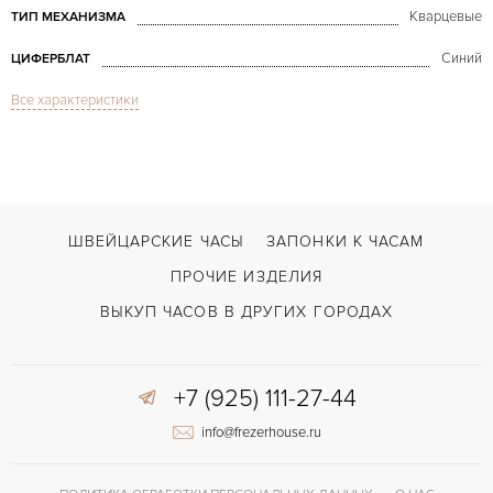
Кварцевые
ТИП МЕХАНИЗМА
Синий
ЦИФЕРБЛАТ
Все характеристики
Сапфировое стекло
СТЕКЛО
Дата, Хронограф
ФУНКЦИИ
Santos Ronde Chronograph Gold
МОДЕЛЬ
В наличии
СРОКИ ДОСТАВКИ
ШВЕЙЦАРСКИЕ ЧАСЫ
ЗАПОНКИ К ЧАСАМ
С футляром
ВОЗМОЖНОСТИ ДОСТАВКИ
ПРОЧИЕ ИЗДЕЛИЯ
Золото
ЦВЕТ БРАСЛЕТА
ВЫКУП ЧАСОВ В ДРУГИХ ГОРОДАХ
Двойной сложности застежка
ЗАСТЁЖКА
ДЛИНА БРАСЛЕТА, ДЛИННАЯ СТОРОНА
+7 (925) 111-27-44
195
(MM)
info@frezerhouse.ru
Римские
ЦИФРЫ