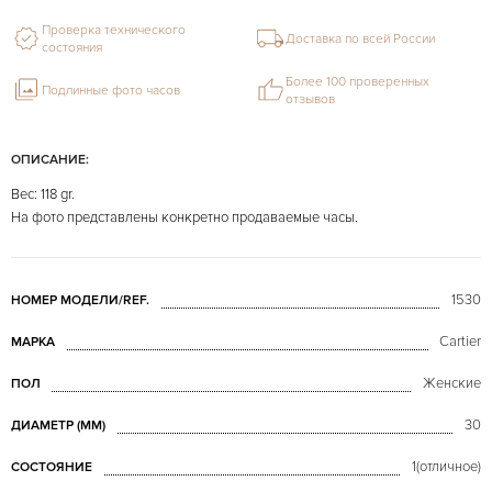
Проверка технического
Доставка по всей России
состояния
Более 100 проверенных
Подлинные фото часов
отзывов
ОПИСАНИЕ:
Вес: 118 gr.
На фото представлены конкретно продаваемые часы.
1530
НОМЕР МОДЕЛИ/REF.
Cartier
МАРКА
Женские
ПОЛ
30
ДИАМЕТР (MM)
1(отличное)
СОСТОЯНИЕ