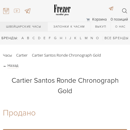
Корзина
0 позиций
ШВЕЙЦАРСКИЕ ЧАСЫ
ЗАПОНКИ К ЧАСАМ
ВЫКУП
О НАС
БРЕНДЫ:
A
B
C
D
E
F
G
H
I
J
K
L
M
N
O
P
ВСЕ БРЕНДЫ
Q
R
S
T
Часы
Cartier
Cartier Santos Ronde Chronograph Gold
←
Назад
Cartier Santos Ronde Chronograph
Gold
) 111-27-44
Продано
) 111-27-44