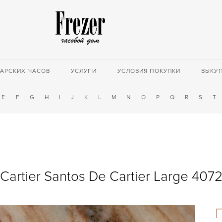
АРСКИХ ЧАСОВ
УСЛУГИ
УСЛОВИЯ ПОКУПКИ
ВЫКУ
E
F
G
H
I
J
K
L
M
N
O
P
Q
R
S
T
Cartier Santos De Cartier Large 407