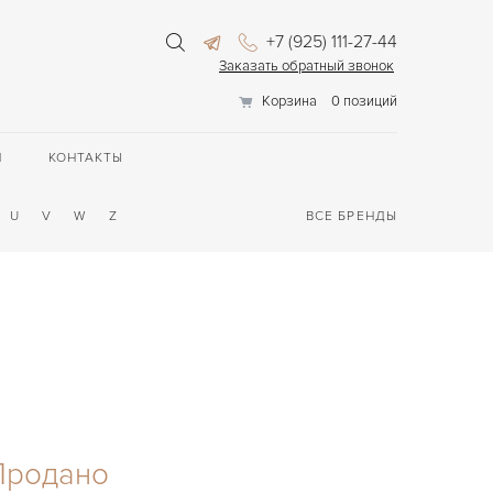
+7 (925) 111-27-44
Заказать обратный звонок
Корзина
0 позиций
П
КОНТАКТЫ
U
V
W
Z
ВСЕ БРЕНДЫ
2
Продано