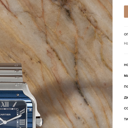
О
На
Н
М
П
Д
С
Т