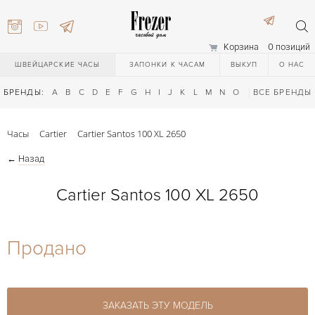
Корзина
0 позиций
ШВЕЙЦАРСКИЕ ЧАСЫ
ЗАПОНКИ К ЧАСАМ
ВЫКУП
О НАС
БРЕНДЫ:
A
B
C
D
E
F
G
H
I
J
K
L
M
N
O
P
ВСЕ БРЕНДЫ
Q
R
S
T
Часы
Cartier
Cartier Santos 100 XL 2650
←
Назад
Cartier Santos 100 XL 2650
) 111-27-44
Продано
) 111-27-44
ЗАКАЗАТЬ ЭТУ МОДЕЛЬ