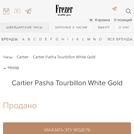
Корзина
0 позиций
ШВЕЙЦАРСКИЕ ЧАСЫ
ЗАПОНКИ К ЧАСАМ
ВЫКУП
О НАС
БРЕНДЫ:
A
B
C
D
E
F
G
H
I
J
K
L
M
N
O
P
ВСЕ БРЕНДЫ
Q
R
S
T
Часы
Cartier
Cartier Pasha Tourbillon White Gold
←
Назад
Cartier Pasha Tourbillon White Gold
) 111-27-44
Продано
) 111-27-44
ЗАКАЗАТЬ ЭТУ МОДЕЛЬ