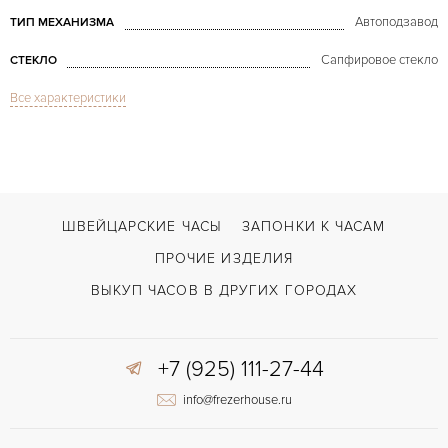
Автоподзавод
ТИП МЕХАНИЗМА
Сапфировое стекло
СТЕКЛО
Все характеристики
Турбийон
ФУНКЦИИ
Pasha Tourbillon White Gold
МОДЕЛЬ
В наличии
СРОКИ ДОСТАВКИ
Коричневый
ЦВЕТ БРАСЛЕТА
ШВЕЙЦАРСКИЕ ЧАСЫ
ЗАПОНКИ К ЧАСАМ
Двойной сложности застежка
ЗАСТЁЖКА
ПРОЧИЕ ИЗДЕЛИЯ
Римские
ЦИФРЫ
ВЫКУП ЧАСОВ В ДРУГИХ ГОРОДАХ
+7 (925) 111-27-44
info@frezerhouse.ru