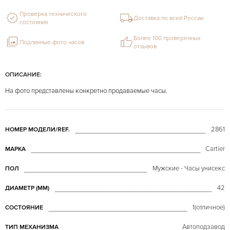
Проверка технического
Доставка по всей России
состояния
Более 100 проверенных
Подлинные фото часов
отзывов
ОПИСАНИЕ:
На фото представлены конкретно продаваемые часы.
2861
НОМЕР МОДЕЛИ/REF.
Cartier
МАРКА
Мужские - Часы унисекс
ПОЛ
42
ДИАМЕТР (MM)
1(отличное)
СОСТОЯНИЕ
Автоподзавод
ТИП МЕХАНИЗМА