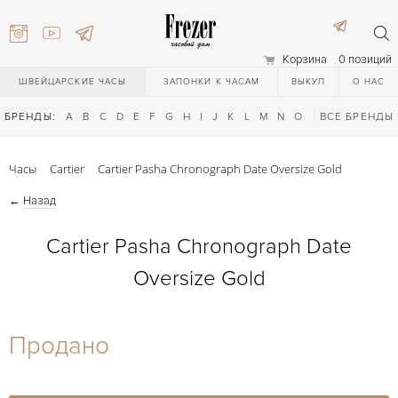
Корзина
0 позиций
ШВЕЙЦАРСКИЕ ЧАСЫ
ЗАПОНКИ К ЧАСАМ
ВЫКУП
О НАС
БРЕНДЫ:
A
B
C
D
E
F
G
H
I
J
K
L
M
N
O
P
ВСЕ БРЕНДЫ
Q
R
S
T
Часы
Cartier
Cartier Pasha Chronograph Date Oversize Gold
←
Назад
Cartier Pasha Chronograph Date
Oversize Gold
) 111-27-44
Продано
) 111-27-44