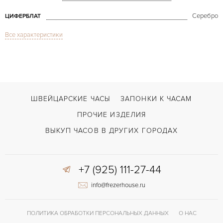
Серебро
ЦИФЕРБЛАТ
Все характеристики
Сапфировое стекло
СТЕКЛО
Дата, Хронограф
ФУНКЦИИ
Pasha Chronograph Date Oversize
МОДЕЛЬ
В наличии
СРОКИ ДОСТАВКИ
ШВЕЙЦАРСКИЕ ЧАСЫ
ЗАПОНКИ К ЧАСАМ
С футляром
ВОЗМОЖНОСТИ ДОСТАВКИ
ПРОЧИЕ ИЗДЕЛИЯ
Коричневый
ЦВЕТ БРАСЛЕТА
ВЫКУП ЧАСОВ В ДРУГИХ ГОРОДАХ
Двойной сложности застежка
ЗАСТЁЖКА
+7 (925) 111-27-44
Арабские
ЦИФРЫ
info@frezerhouse.ru
ПОЛИТИКА ОБРАБОТКИ ПЕРСОНАЛЬНЫХ ДАННЫХ
О НАС