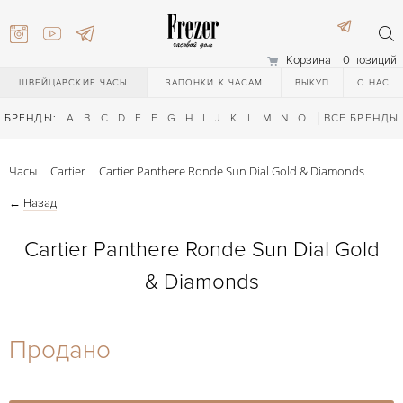
Корзина
0 позиций
ШВЕЙЦАРСКИЕ ЧАСЫ
ЗАПОНКИ К ЧАСАМ
ВЫКУП
О НАС
БРЕНДЫ:
A
B
C
D
E
F
G
H
I
J
K
L
M
N
O
P
ВСЕ БРЕНДЫ
Q
R
S
T
Часы
Cartier
Cartier Panthere Ronde Sun Dial Gold & Diamonds
←
Назад
Cartier Panthere Ronde Sun Dial Gold
& Diamonds
) 111-27-44
Продано
) 111-27-44