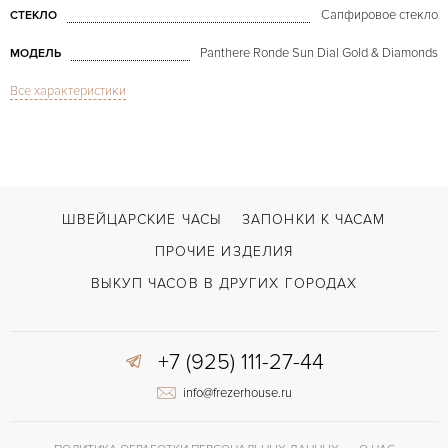
Сапфировое стекло
СТЕКЛО
Panthere Ronde Sun Dial Gold & Diamonds
МОДЕЛЬ
Все характеристики
В наличии
СРОКИ ДОСТАВКИ
Золото
ЦВЕТ БРАСЛЕТА
Двойной сложности застежка
ЗАСТЁЖКА
ДЛИНА БРАСЛЕТА, ДЛИННАЯ СТОРОНА
ШВЕЙЦАРСКИЕ ЧАСЫ
ЗАПОНКИ К ЧАСАМ
175
(MM)
ПРОЧИЕ ИЗДЕЛИЯ
Без цифр
ЦИФРЫ
ВЫКУП ЧАСОВ В ДРУГИХ ГОРОДАХ
Отделка драгоценными камнями
ПРОЧЕЕ
+7 (925) 111-27-44
info@frezerhouse.ru