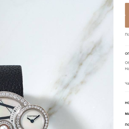
По
О
Об
На
Ча
Н
М
П