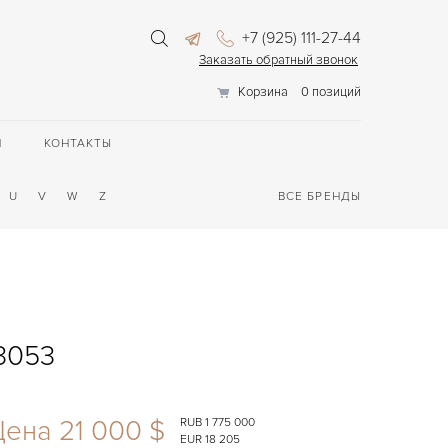
+7 (925) 111-27-44
Заказать обратный звонок
Корзина
0 позиций
П
КОНТАКТЫ
U
V
W
Z
ВСЕ БРЕНДЫ
 3053
ена 21 000 $
RUB 1 775 000
EUR 18 205