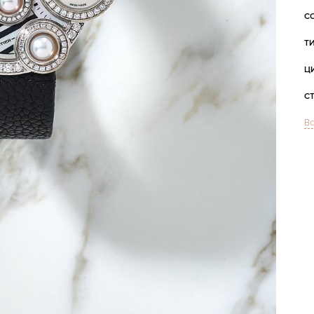
С
Т
Ц
С
Вс
М
Ц
З
Ц