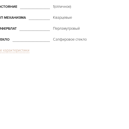
1(отличное)
ОСТОЯНИЕ
Кварцевые
ИП МЕХАНИЗМА
Перламутровый
ИФЕРБЛАТ
Сапфировое стекло
ТЕКЛО
е характеристики
Libre Perles White Gold MoP
Dial 3053
ОДЕЛЬ
Черный
ВЕТ БРАСЛЕТА
Застежка с помощью шипа
АСТЁЖКА
Римские
ИФРЫ