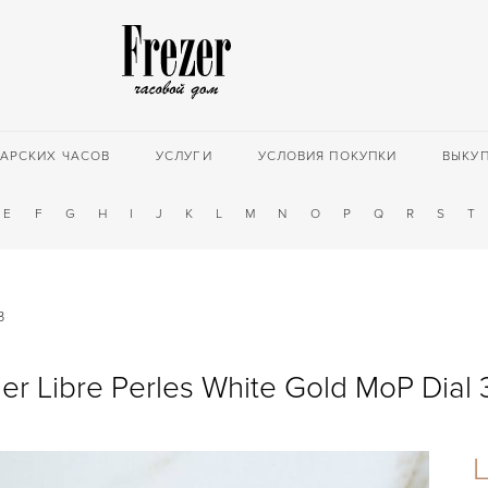
АРСКИХ ЧАСОВ
УСЛУГИ
УСЛОВИЯ ПОКУПКИ
ВЫКУ
E
F
G
H
I
J
K
L
M
N
O
P
Q
R
S
T
3
ier Libre Perles White Gold MoP Dial
Ц