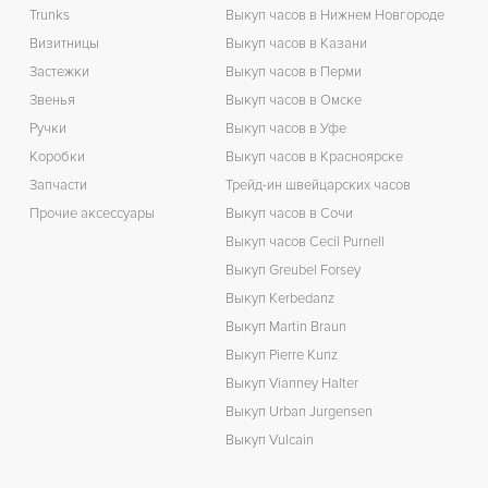
Trunks
Выкуп часов в Нижнем Новгороде
Визитницы
Выкуп часов в Казани
Застежки
Выкуп часов в Перми
Звенья
Выкуп часов в Омске
Ручки
Выкуп часов в Уфе
Коробки
Выкуп часов в Красноярске
Запчасти
Трейд-ин швейцарских часов
Прочие аксессуары
Выкуп часов в Сочи
Выкуп часов Cecil Purnell
Выкуп Greubel Forsey
Выкуп Kerbedanz
Выкуп Martin Braun
Выкуп Pierre Kunz
Выкуп Vianney Halter
Выкуп Urban Jurgensen
Выкуп Vulcain