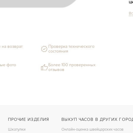
Ц
Вс
С
Ф
М
 на возврат
Проверка технического
С
состояния
В
ые фото
Более 100 проверенных
отзывов
Ц
З
Д
С
Ц
ПРОЧИЕ ИЗДЕЛИЯ
ВЫКУП ЧАСОВ В ДРУГИХ ГОРО
Шкатулки
Онлайн-оценка швейцарских часов