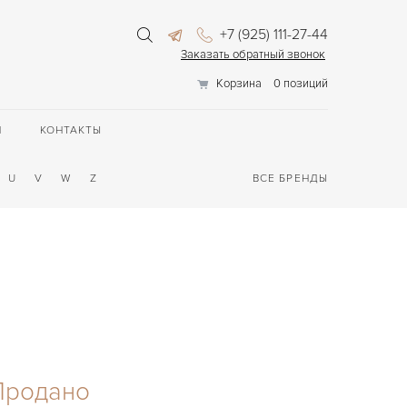
+7 (925) 111-27-44
Заказать обратный звонок
Корзина
0 позиций
П
КОНТАКТЫ
U
V
W
Z
ВСЕ БРЕНДЫ
Продано