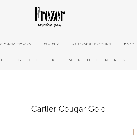
АРСКИХ ЧАСОВ
УСЛУГИ
УСЛОВИЯ ПОКУПКИ
ВЫКУ
E
F
G
H
I
J
K
L
M
N
O
P
Q
R
S
T
Cartier Cougar Gold