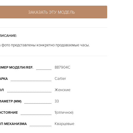
ЗАКАЗАТЬ ЭТУ МОДЕЛЬ
ПИСАНИЕ:
 фото представлены конкретно продаваемые часы.
887904C
ОМЕР МОДЕЛИ/REF.
Cartier
АРКА
Женские
ОЛ
33
ИАМЕТР (MM)
1(отличное)
ОСТОЯНИЕ
Кварцевые
ИП МЕХАНИЗМА