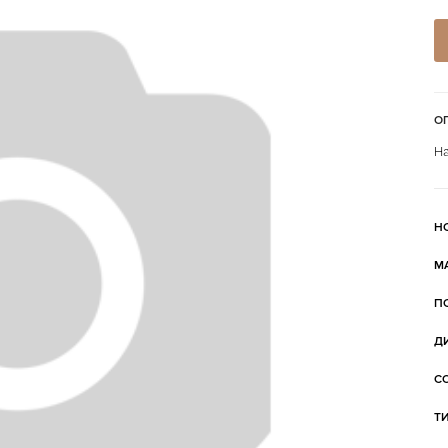
О
На
Н
М
П
Д
С
Т