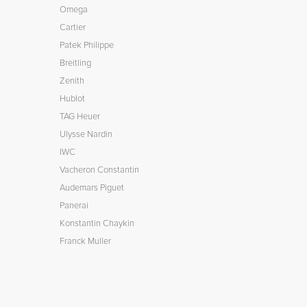
Omega
Cartier
Patek Philippe
Breitling
Zenith
Hublot
TAG Heuer
Ulysse Nardin
IWC
Vacheron Constantin
Audemars Piguet
Panerai
Konstantin Chaykin
Franck Muller