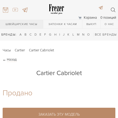
Корзина
0 позиций
ШВЕЙЦАРСКИЕ ЧАСЫ
ЗАПОНКИ К ЧАСАМ
ВЫКУП
О НАС
БРЕНДЫ:
A
B
C
D
E
F
G
H
I
J
K
L
M
N
O
P
ВСЕ БРЕНДЫ
Q
R
S
T
Часы
Cartier
Cartier Cabriolet
←
Назад
Cartier Cabriolet
) 111-27-44
Продано
) 111-27-44
ЗАКАЗАТЬ ЭТУ МОДЕЛЬ