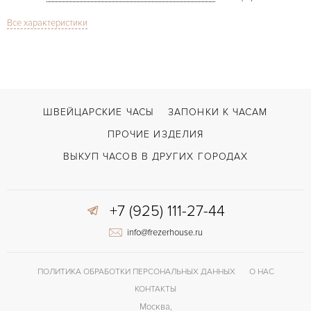
Все характеристики
Cabriolet
МОДЕЛЬ
В наличии
СРОКИ ДОСТАВКИ
Черный
ЦВЕТ БРАСЛЕТА
Застежка с помощью шипа
ЗАСТЁЖКА
ШВЕЙЦАРСКИЕ ЧАСЫ
ЗАПОНКИ К ЧАСАМ
Римские
ЦИФРЫ
ПРОЧИЕ ИЗДЕЛИЯ
ВЫКУП ЧАСОВ В ДРУГИХ ГОРОДАХ
+7 (925) 111-27-44
info@frezerhouse.ru
ПОЛИТИКА ОБРАБОТКИ ПЕРСОНАЛЬНЫХ ДАННЫХ
О НАС
КОНТАКТЫ
Москва,