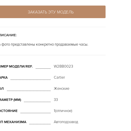
ЗАКАЗАТЬ ЭТУ МОДЕЛЬ
ПИСАНИЕ:
 фото представлены конкретно продаваемые часы.
W2BB0023
ОМЕР МОДЕЛИ/REF.
Cartier
АРКА
Женские
ОЛ
33
ИАМЕТР (MM)
1(отличное)
ОСТОЯНИЕ
Автоподзавод
ИП МЕХАНИЗМА