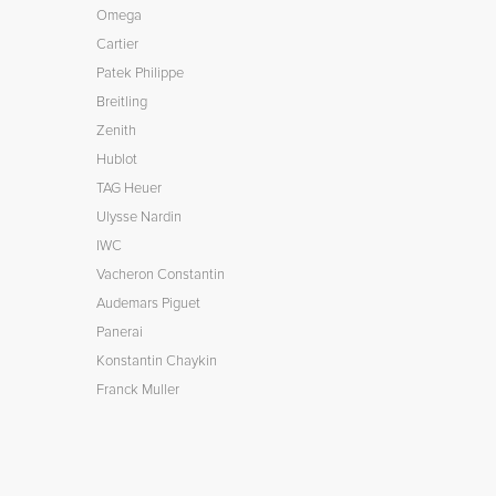
Omega
Cartier
Patek Philippe
Breitling
Zenith
Hublot
TAG Heuer
Ulysse Nardin
IWC
Vacheron Constantin
Audemars Piguet
Panerai
Konstantin Chaykin
Franck Muller