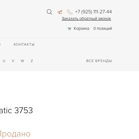
+7 (925) 111-27-44
Заказать обратный звонок
Корзина
0 позиций
П
КОНТАКТЫ
U
V
W
Z
ВСЕ БРЕНДЫ
atic 3753
Продано