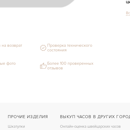
Ц
Вс
С
М
Г
 на возврат
Проверка технического
состояния
С
В
ые фото
Более 100 проверенных
отзывов
Ц
З
Д
С
Ц
ПРОЧИЕ ИЗДЕЛИЯ
ВЫКУП ЧАСОВ В ДРУГИХ ГОРО
Шкатулки
Онлайн-оценка швейцарских часов