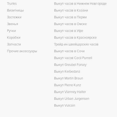
Trunks
Выкуп часов в Нижнем Новгороде
Визитницы
Выкуп часов в Казани
Застежки
Выкуп часов в Перми
Звенья
Выкуп часов в Омске
Ручки
Выкуп часов в Уфе
Коробки
Выкуп часов в Красноярске
Запчасти
Трейд-ин швейцарских часов
Прочие аксессуары
Выкуп часов в Сочи
Выкуп часов Cecil Purnell
Выкуп Greubel Forsey
Выкуп Kerbedanz
Выкуп Martin Braun
Выкуп Pierre Kunz
Выкуп Vianney Halter
Выкуп Urban Jurgensen
Выкуп Vulcain