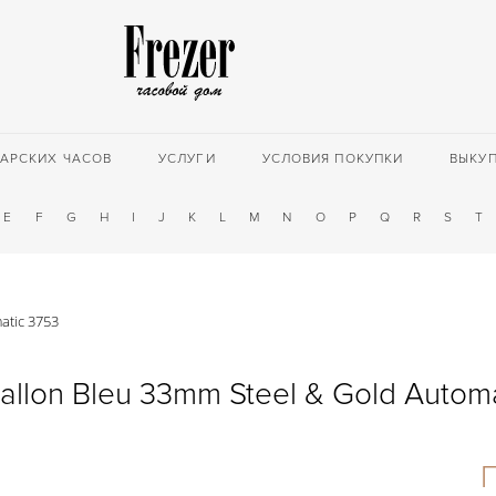
АРСКИХ ЧАСОВ
УСЛУГИ
УСЛОВИЯ ПОКУПКИ
ВЫКУ
E
F
G
H
I
J
K
L
M
N
O
P
Q
R
S
T
atic 3753
Ballon Bleu 33mm Steel & Gold Autom