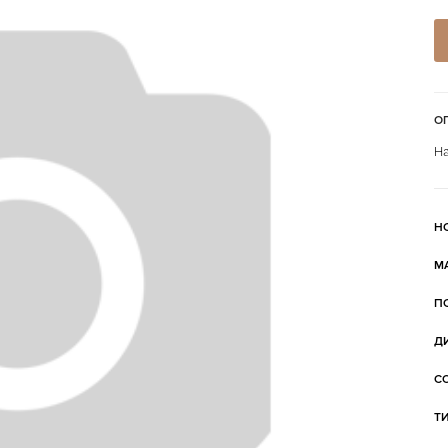
О
На
Н
М
П
Д
С
Т