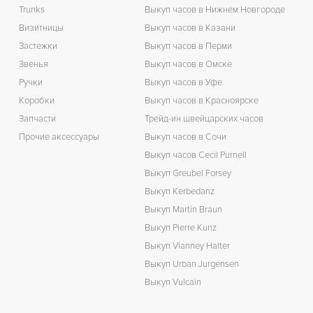
Trunks
Выкуп часов в Нижнем Новгороде
Визитницы
Выкуп часов в Казани
Застежки
Выкуп часов в Перми
Звенья
Выкуп часов в Омске
Ручки
Выкуп часов в Уфе
Коробки
Выкуп часов в Красноярске
Запчасти
Трейд-ин швейцарских часов
Прочие аксессуары
Выкуп часов в Сочи
Выкуп часов Cecil Purnell
Выкуп Greubel Forsey
Выкуп Kerbedanz
Выкуп Martin Braun
Выкуп Pierre Kunz
Выкуп Vianney Halter
Выкуп Urban Jurgensen
Выкуп Vulcain