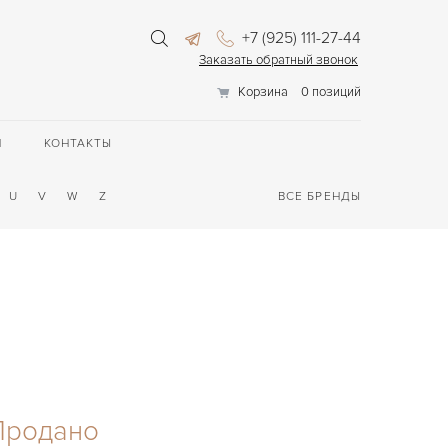
+7 (925) 111-27-44
Заказать обратный звонок
Корзина
0 позиций
П
КОНТАКТЫ
U
V
W
Z
ВСЕ БРЕНДЫ
Продано