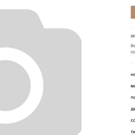
О
Ве
На
Н
М
П
Д
С
Т