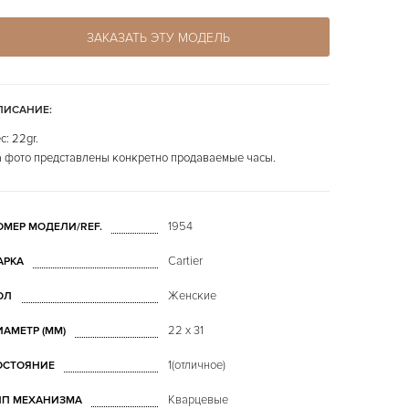
ЗАКАЗАТЬ ЭТУ МОДЕЛЬ
ПИСАНИЕ:
с: 22gr.
 фото представлены конкретно продаваемые часы.
1954
ОМЕР МОДЕЛИ/REF.
Cartier
АРКА
Женские
ОЛ
22 x 31
ИАМЕТР (MM)
1(отличное)
ОСТОЯНИЕ
Кварцевые
ИП МЕХАНИЗМА