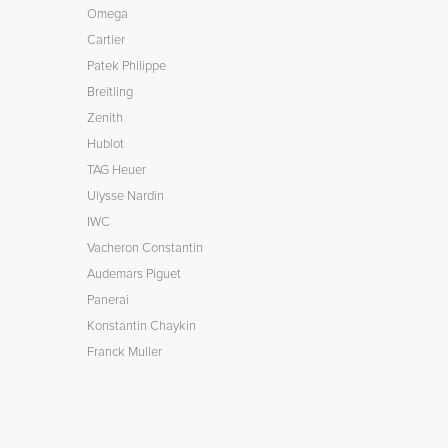
Omega
Cartier
Patek Philippe
Breitling
Zenith
Hublot
TAG Heuer
Ulysse Nardin
IWC
Vacheron Constantin
Audemars Piguet
Panerai
Konstantin Chaykin
Franck Muller