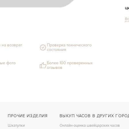
Ц
Вс
С
М
С
 на возврат
Проверка технического
состояния
Ц
ые фото
Более 100 проверенных
З
отзывов
Ц
ПРОЧИЕ ИЗДЕЛИЯ
ВЫКУП ЧАСОВ В ДРУГИХ ГОРО
Шкатулки
Онлайн-оценка швейцарских часов