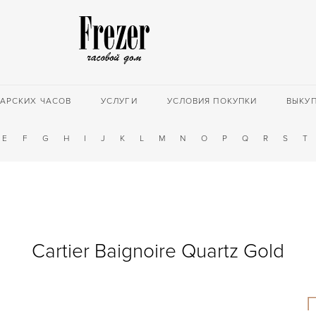
АРСКИХ ЧАСОВ
УСЛУГИ
УСЛОВИЯ ПОКУПКИ
ВЫКУ
E
F
G
H
I
J
K
L
M
N
O
P
Q
R
S
T
Cartier Baignoire Quartz Gold