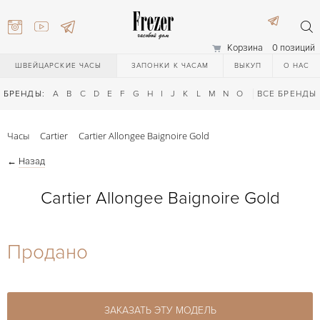
Корзина
0 позиций
ШВЕЙЦАРСКИЕ ЧАСЫ
ЗАПОНКИ К ЧАСАМ
ВЫКУП
О НАС
БРЕНДЫ:
A
B
C
D
E
F
G
H
I
J
K
L
M
N
O
P
ВСЕ БРЕНДЫ
Q
R
S
T
Часы
Cartier
Cartier Allongee Baignoire Gold
←
Назад
Cartier Allongee Baignoire Gold
) 111-27-44
Продано
) 111-27-44
ЗАКАЗАТЬ ЭТУ МОДЕЛЬ