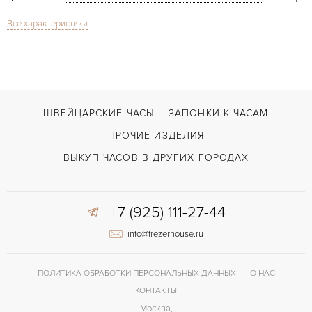
Все характеристики
Сапфировое стекло
СТЕКЛО
Allongee Baignoire Gold
МОДЕЛЬ
В наличии
СРОКИ ДОСТАВКИ
Коричневый
ЦВЕТ БРАСЛЕТА
ШВЕЙЦАРСКИЕ ЧАСЫ
ЗАПОНКИ К ЧАСАМ
Застежка с помощью шипа
ЗАСТЁЖКА
ПРОЧИЕ ИЗДЕЛИЯ
Арабские
ЦИФРЫ
ВЫКУП ЧАСОВ В ДРУГИХ ГОРОДАХ
+7 (925) 111-27-44
info@frezerhouse.ru
ПОЛИТИКА ОБРАБОТКИ ПЕРСОНАЛЬНЫХ ДАННЫХ
О НАС
КОНТАКТЫ
Москва,