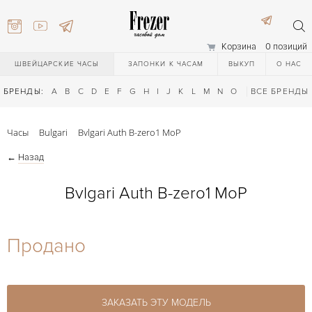
Корзина
0 позиций
ШВЕЙЦАРСКИЕ ЧАСЫ
ЗАПОНКИ К ЧАСАМ
ВЫКУП
О НАС
БРЕНДЫ:
A
B
C
D
E
F
G
H
I
J
K
L
M
N
O
P
ВСЕ БРЕНДЫ
Q
R
S
T
Часы
Bulgari
Bvlgari Auth B-zero1 MoP
←
Назад
Bvlgari Auth B-zero1 MoP
) 111-27-44
Продано
) 111-27-44
ЗАКАЗАТЬ ЭТУ МОДЕЛЬ