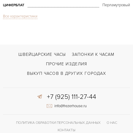
Перламутровый
ЦИФЕРБЛАТ
Все характеристики
Сапфировое стекло
СТЕКЛО
Auth B-zero1 MoP
МОДЕЛЬ
2003
ГОД ПРОИЗВОДСТВА
В наличии
СРОКИ ДОСТАВКИ
ШВЕЙЦАРСКИЕ ЧАСЫ
ЗАПОНКИ К ЧАСАМ
С документами, С футляром
ВОЗМОЖНОСТИ ДОСТАВКИ
ПРОЧИЕ ИЗДЕЛИЯ
Жёлтый
ЦВЕТ БРАСЛЕТА
ВЫКУП ЧАСОВ В ДРУГИХ ГОРОДАХ
Двойной сложности застежка
ЗАСТЁЖКА
+7 (925) 111-27-44
Без цифр
ЦИФРЫ
info@frezerhouse.ru
ПОЛИТИКА ОБРАБОТКИ ПЕРСОНАЛЬНЫХ ДАННЫХ
О НАС
КОНТАКТЫ