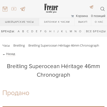
Корзина
0 позиций
ШВЕЙЦАРСКИЕ ЧАСЫ
ЗАПОНКИ К ЧАСАМ
ВЫКУП
О НАС
БРЕНДЫ:
A
B
C
D
E
F
G
H
I
J
K
L
M
N
O
P
ВСЕ БРЕНДЫ
Q
R
S
T
Часы
Breitling
Breitling Superocean Héritage 46mm Chronograph
←
Назад
Breitling Superocean Héritage 46mm
Chronograph
) 111-27-44
Продано
) 111-27-44