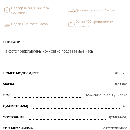
Проверка технического
Доставка по всей России
состояния
Более 100 проверенных
Подлинные фото часов
отзывов
ОПИСАНИЕ:
На фото представлены конкретно продаваемые часы.
A13320
НОМЕР МОДЕЛИ/REF.
Breitling
МАРКА
Мужские - Часы унисекс
ПОЛ
46
ДИАМЕТР (MM)
1(отличное)
СОСТОЯНИЕ
Автоподзавод
ТИП МЕХАНИЗМА