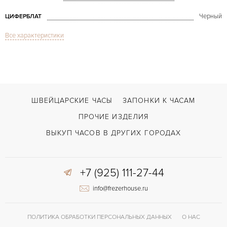
Черный
ЦИФЕРБЛАТ
Все характеристики
Сапфировое стекло
СТЕКЛО
Дата, Хронограф
ФУНКЦИИ
Superocean Héritage 46mm Chronograph with bracelet
МОДЕЛЬ
В наличии
СРОКИ ДОСТАВКИ
ШВЕЙЦАРСКИЕ ЧАСЫ
ЗАПОНКИ К ЧАСАМ
Синий
ЦВЕТ БРАСЛЕТА
ПРОЧИЕ ИЗДЕЛИЯ
Двойной сложности застежка
ЗАСТЁЖКА
ВЫКУП ЧАСОВ В ДРУГИХ ГОРОДАХ
Без цифр
ЦИФРЫ
+7 (925) 111-27-44
Breitling Calibre 13
КАЛИБР/МЕХАНИЗМ
info@frezerhouse.ru
42 часов
ЗАПАС ХОДА
ПОЛИТИКА ОБРАБОТКИ ПЕРСОНАЛЬНЫХ ДАННЫХ
О НАС