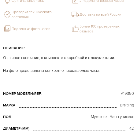
Оригинальные часы
2 недели на возврат часов
Проверка технического
Доставка по всей России
состояния
Более 100 проверенных
Подлинные фото часов
отзывов
ОПИСАНИЕ:
Отличное состояние, в комплекте с коробкой и с документами.
На фото представлены конкретно продаваемые часы.
A19350
НОМЕР МОДЕЛИ/REF.
Breitling
МАРКА
Мужские - Часы унисекс
ПОЛ
42
ДИАМЕТР (MM)