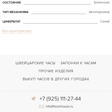
1(отличное)
СОСТОЯНИЕ
Автоподзавод
ТИП МЕХАНИЗМА
Синий
ЦИФЕРБЛАТ
Все характеристики
Сапфировое стекло
СТЕКЛО
Индикатор фазы Луны, Хронограф
ФУНКЦИИ
Navitimer Montbrillant Moonphase Olympus Perpetual Calendar
МОДЕЛЬ
2008
ГОД ПРОИЗВОДСТВА
ШВЕЙЦАРСКИЕ ЧАСЫ
ЗАПОНКИ К ЧАСАМ
В наличии
СРОКИ ДОСТАВКИ
ПРОЧИЕ ИЗДЕЛИЯ
С документами, С футляром
ВОЗМОЖНОСТИ ДОСТАВКИ
ВЫКУП ЧАСОВ В ДРУГИХ ГОРОДАХ
Черный
ЦВЕТ БРАСЛЕТА
+7 (925) 111-27-44
Двойной сложности застежка
ЗАСТЁЖКА
info@frezerhouse.ru
Арабские
ЦИФРЫ