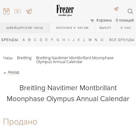
Корзина
0 позиций
ШВЕЙЦАРСКИЕ ЧАСЫ
ЗАПОНКИ К ЧАСАМ
ВЫКУП
О НАС
БРЕНДЫ:
A
B
C
D
E
F
G
H
I
J
K
L
M
N
O
P
ВСЕ БРЕНДЫ
Q
R
S
T
Часы
Breitling
Breitling Navitimer Montbrillant Moonphase
Olympus Annual Calendar
←
Назад
Breitling Navitimer Montbrillant
Moonphase Olympus Annual Calendar
) 111-27-44
Продано
) 111-27-44