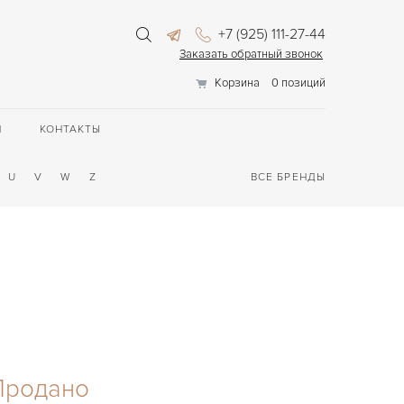
+7 (925) 111-27-44
Заказать обратный звонок
Корзина
0 позиций
П
КОНТАКТЫ
U
V
W
Z
ВСЕ БРЕНДЫ
Продано