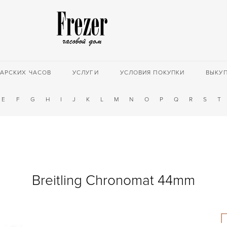
АРСКИХ ЧАСОВ
УСЛУГИ
УСЛОВИЯ ПОКУПКИ
ВЫКУ
E
F
G
H
I
J
K
L
M
N
O
P
Q
R
S
T
Breitling Chronomat 44mm