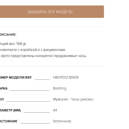
ЗАКАЗАТЬ ЭТУ МОДЕЛЬ
ПИСАНИЕ:
щий вес: 198 gr.
комплекте с коробкой и с документами.
 фото представлены конкретно продаваемые часы.
HB011012/B968
ОМЕР МОДЕЛИ/REF.
Breitling
АРКА
Мужские - Часы унисекс
ОЛ
44
ИАМЕТР (MM)
1(отличное)
ОСТОЯНИЕ