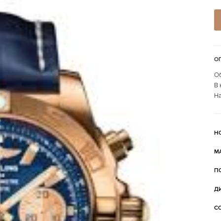
О
Об
В 
На
Н
М
П
Д
С