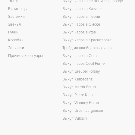
Trunks
Выкуп часов в Нижнем Новгороде
Визитницы
Выкуп часов в Казани
Застежки
Выкуп часов в Перми
Звенья
Выкуп часов в Омске
Ручки
Выкуп часов в Уфе
Коробки
Выкуп часов в Красноярске
Запчасти
Трейд-ин швейцарских часов
Прочие аксессуары
Выкуп часов в Сочи
Выкуп часов Cecil Purnell
Выкуп Greubel Forsey
Выкуп Kerbedanz
Выкуп Martin Braun
Выкуп Pierre Kunz
Выкуп Vianney Halter
Выкуп Urban Jurgensen
Выкуп Vulcain