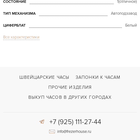
1(отличное)
СОСТОЯНИЕ
Автоподзавод
ТИП МЕХАНИЗМА
Белый
ЦИФЕРБЛАТ
Все характеристики
Сапфировое стекло
СТЕКЛО
Хронограф
ФУНКЦИИ
Old Navitimer Chronograph
МОДЕЛЬ
1991
ГОД ПРОИЗВОДСТВА
ШВЕЙЦАРСКИЕ ЧАСЫ
ЗАПОНКИ К ЧАСАМ
В наличии
СРОКИ ДОСТАВКИ
ПРОЧИЕ ИЗДЕЛИЯ
С документами, С футляром
ВОЗМОЖНОСТИ ДОСТАВКИ
ВЫКУП ЧАСОВ В ДРУГИХ ГОРОДАХ
Черный
ЦВЕТ БРАСЛЕТА
+7 (925) 111-27-44
Двойной сложности застежка
ЗАСТЁЖКА
info@frezerhouse.ru
Арабские
ЦИФРЫ