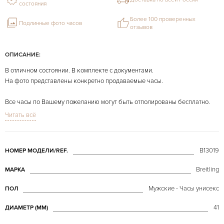
состояния
Более 100 проверенных
Подлинные фото часов
отзывов
ОПИСАНИЕ:
В отличном состоянии. В комплекте с документами.
На фото представлены конкретно продаваемые часы.
Все часы по Вашему пожеланию могут быть отполированы бесплатно.
Читать всё
B13019
НОМЕР МОДЕЛИ/REF.
Breitling
МАРКА
Мужские - Часы унисекс
ПОЛ
41
ДИАМЕТР (MM)