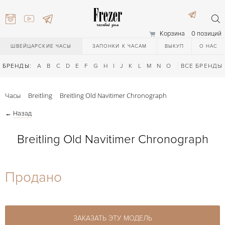
Корзина
0 позиций
ШВЕЙЦАРСКИЕ ЧАСЫ
ЗАПОНКИ К ЧАСАМ
ВЫКУП
О НАС
БРЕНДЫ:
A
B
C
D
E
F
G
H
I
J
K
L
M
N
O
P
ВСЕ БРЕНДЫ
Q
R
S
T
Часы
Breitling
Breitling Old Navitimer Chronograph
←
Назад
Breitling Old Navitimer Chronograph
) 111-27-44
Продано
) 111-27-44
ЗАКАЗАТЬ ЭТУ МОДЕЛЬ