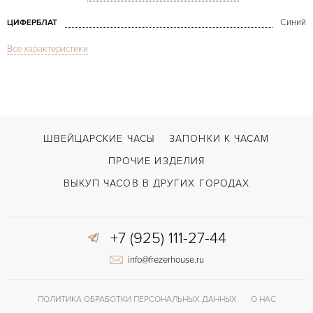
Синий
ЦИФЕРБЛАТ
Все характеристики
Сапфировое стекло
СТЕКЛО
Хронограф
ФУНКЦИИ
Navitimer Cosmonaute Chronograph
МОДЕЛЬ
В наличии
СРОКИ ДОСТАВКИ
ШВЕЙЦАРСКИЕ ЧАСЫ
ЗАПОНКИ К ЧАСАМ
Сталь
ЦВЕТ БРАСЛЕТА
ПРОЧИЕ ИЗДЕЛИЯ
Двойной сложности застежка
ЗАСТЁЖКА
ВЫКУП ЧАСОВ В ДРУГИХ ГОРОДАХ
Арабские
ЦИФРЫ
+7 (925) 111-27-44
LWO1873/24
КАЛИБР/МЕХАНИЗМ
info@frezerhouse.ru
ПОЛИТИКА ОБРАБОТКИ ПЕРСОНАЛЬНЫХ ДАННЫХ
О НАС