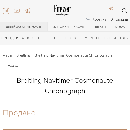
Корзина
0 позиций
ШВЕЙЦАРСКИЕ ЧАСЫ
ЗАПОНКИ К ЧАСАМ
ВЫКУП
О НАС
БРЕНДЫ:
A
B
C
D
E
F
G
H
I
J
K
L
M
N
O
P
ВСЕ БРЕНДЫ
Q
R
S
T
Часы
Breitling
Breitling Navitimer Cosmonaute Chronograph
←
Назад
Breitling Navitimer Cosmonaute
Chronograph
) 111-27-44
Продано
) 111-27-44