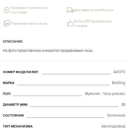
Проверка технического
Доставка по всей России
состояния
Более 100 проверенных
Подлинные фото часов
отзывов
ОПИСАНИЕ:
На фото представлены конкретно продаваемые часы.
A41370
НОМЕР МОДЕЛИ/REF.
Breitling
МАРКА
Мужские - Часы унисекс
ПОЛ
38
ДИАМЕТР (MM)
1(отличное)
СОСТОЯНИЕ
Автоподзавод
ТИП МЕХАНИЗМА