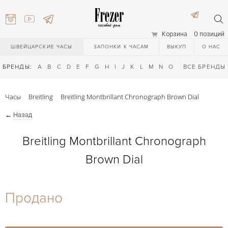
Корзина
0 позиций
ШВЕЙЦАРСКИЕ ЧАСЫ
ЗАПОНКИ К ЧАСАМ
ВЫКУП
О НАС
БРЕНДЫ:
A
B
C
D
E
F
G
H
I
J
K
L
M
N
O
P
ВСЕ БРЕНДЫ
Q
R
S
T
Часы
Breitling
Breitling Montbrillant Chronograph Brown Dial
←
Назад
Breitling Montbrillant Chronograph
Brown Dial
) 111-27-44
Продано
) 111-27-44