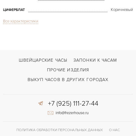
Коричневый
ЦИФЕРБЛАТ
Все характеристики
Сапфировое стекло
СТЕКЛО
Дата, Хронограф
ФУНКЦИИ
Montbrillant
МОДЕЛЬ
2014
ГОД ПРОИЗВОДСТВА
ШВЕЙЦАРСКИЕ ЧАСЫ
ЗАПОНКИ К ЧАСАМ
В наличии
СРОКИ ДОСТАВКИ
ПРОЧИЕ ИЗДЕЛИЯ
С документами, С футляром
ВОЗМОЖНОСТИ ДОСТАВКИ
ВЫКУП ЧАСОВ В ДРУГИХ ГОРОДАХ
Коричневый
ЦВЕТ БРАСЛЕТА
+7 (925) 111-27-44
Застежка с помощью шипа
ЗАСТЁЖКА
info@frezerhouse.ru
ПОЛИТИКА ОБРАБОТКИ ПЕРСОНАЛЬНЫХ ДАННЫХ
О НАС