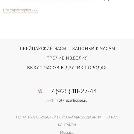
Все характеристики
Дата, Хронограф
ФУНКЦИИ
Bentley Flying B Chronograph
МОДЕЛЬ
В наличии
СРОКИ ДОСТАВКИ
Черный
ЦВЕТ БРАСЛЕТА
ШВЕЙЦАРСКИЕ ЧАСЫ
ЗАПОНКИ К ЧАСАМ
Застежка с помощью шипа
ЗАСТЁЖКА
ПРОЧИЕ ИЗДЕЛИЯ
Римские
ЦИФРЫ
ВЫКУП ЧАСОВ В ДРУГИХ ГОРОДАХ
Breitling 44B
КАЛИБР/МЕХАНИЗМ
+7 (925) 111-27-44
42 часов
ЗАПАС ХОДА
info@frezerhouse.ru
ПОЛИТИКА ОБРАБОТКИ ПЕРСОНАЛЬНЫХ ДАННЫХ
О НАС
КОНТАКТЫ
Москва,