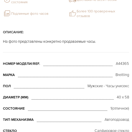
состояния
Более 100 проверенных
Подлинные фото часов
отзывов
ОПИСАНИЕ:
На фото представлены конкретно продаваемые часы.
A44365
НОМЕР МОДЕЛИ/REF.
Breitling
МАРКА
Мужские - Часы унисекс
ПОЛ
40 x 58
ДИАМЕТР (MM)
1(отличное)
СОСТОЯНИЕ
Автоподзавод
ТИП МЕХАНИЗМА
Сапфировое стекло
СТЕКЛО