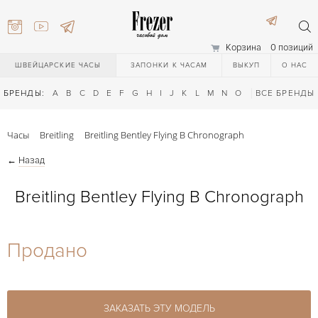
Корзина
0 позиций
ШВЕЙЦАРСКИЕ ЧАСЫ
ЗАПОНКИ К ЧАСАМ
ВЫКУП
О НАС
БРЕНДЫ:
A
B
C
D
E
F
G
H
I
J
K
L
M
N
O
P
ВСЕ БРЕНДЫ
Q
R
S
T
Часы
Breitling
Breitling Bentley Flying B Chronograph
←
Назад
Breitling Bentley Flying B Chronograph
) 111-27-44
Продано
) 111-27-44
ЗАКАЗАТЬ ЭТУ МОДЕЛЬ