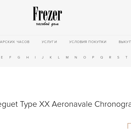
АРСКИХ ЧАСОВ
УСЛУГИ
УСЛОВИЯ ПОКУПКИ
ВЫКУ
E
F
G
H
I
J
K
L
M
N
O
P
Q
R
S
T
eguet Type XX Aeronavale Chronogr