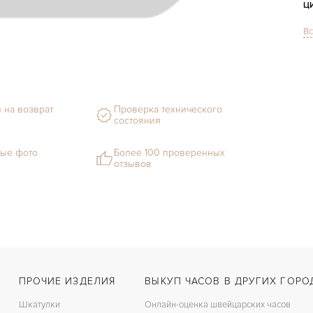
Ц
Вс
С
Ф
М
 на возврат
Проверка технического
состояния
С
В
ые фото
Более 100 проверенных
отзывов
Ц
З
Ц
К
ПРОЧИЕ ИЗДЕЛИЯ
ВЫКУП ЧАСОВ В ДРУГИХ ГОРО
З
Шкатулки
Онлайн-оценка швейцарских часов