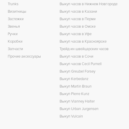
Trunks
Выкуп часов в Нижнем Новгороде
Визитницы
Выкуп часов в Казани
Застежки
Выкуп часов в Перми
Звенья
Выкуп часов в Омске
Ручки
Выкуп часов в Уфе
Коробки
Выкуп часов в Красноярске
Запчасти
Трейд-ин швейцарских часов
Прочие аксессуары
Выкуп часов в Сочи
Выкуп часов Cecil Purnell
Выкуп Greubel Forsey
Выкуп Kerbedanz
Выкуп Martin Braun
Выкуп Pierre Kunz
Выкуп Vianney Halter
Выкуп Urban Jurgensen
Выкуп Vulcain