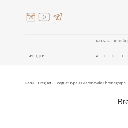
КАТАЛОГ ШВЕЙЦ
БРЕНДЫ:
A
B
C
D
Часы
Breguet
Breguet Type XX Aeronavale Chronograph
Br