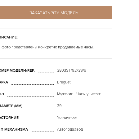
ЗАКАЗАТЬ ЭТУ МОДЕЛЬ
ПИСАНИЕ:
 фото представлены конкретно продаваемые часы.
3803ST/92/3W6
ОМЕР МОДЕЛИ/REF.
Breguet
АРКА
Мужские - Часы унисекс
ОЛ
39
ИАМЕТР (MM)
1(отличное)
ОСТОЯНИЕ
Автоподзавод
ИП МЕХАНИЗМА