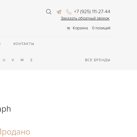
+7 (925) 111-27-44
Заказать обратный звонок
Корзина
0 позиций
П
КОНТАКТЫ
U
V
W
Z
ВСЕ БРЕНДЫ
aph
Продано