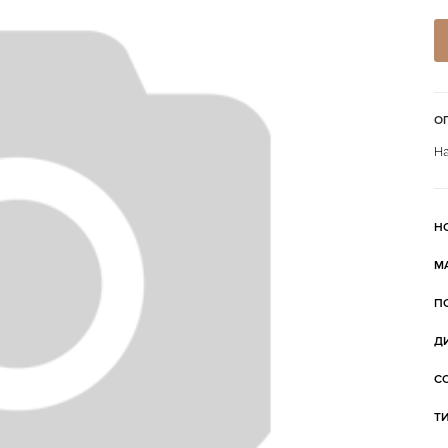
О
На
Н
М
П
Д
С
Т