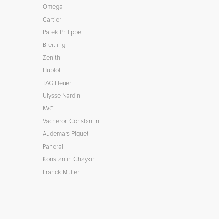
Omega
Cartier
Patek Philippe
Breitling
Zenith
Hublot
TAG Heuer
Ulysse Nardin
IWC
Vacheron Constantin
Audemars Piguet
Panerai
Konstantin Chaykin
Franck Muller