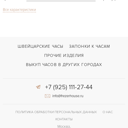
Все характеристики
Сапфировое стекло
СТЕКЛО
Reine de Naples
МОДЕЛЬ
В наличии
СРОКИ ДОСТАВКИ
Черный
ЦВЕТ БРАСЛЕТА
ШВЕЙЦАРСКИЕ ЧАСЫ
ЗАПОНКИ К ЧАСАМ
Двойной сложности застежка
ЗАСТЁЖКА
ПРОЧИЕ ИЗДЕЛИЯ
Арабские
ЦИФРЫ
ВЫКУП ЧАСОВ В ДРУГИХ ГОРОДАХ
Breguet 591QSHD
КАЛИБР/МЕХАНИЗМ
+7 (925) 111-27-44
38 часов
ЗАПАС ХОДА
info@frezerhouse.ru
ПОЛИТИКА ОБРАБОТКИ ПЕРСОНАЛЬНЫХ ДАННЫХ
О НАС
КОНТАКТЫ
Москва,