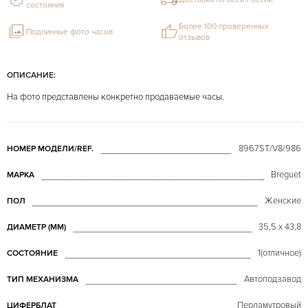
состояния
Более 100 проверенных
Подлинные фото часов
отзывов
ОПИСАНИЕ:
На фото представлены конкретно продаваемые часы.
8967ST/V8/986
НОМЕР МОДЕЛИ/REF.
Breguet
МАРКА
Женские
ПОЛ
35,5 х 43,8
ДИАМЕТР (MM)
1(отличное)
СОСТОЯНИЕ
Автоподзавод
ТИП МЕХАНИЗМА
Перламутровый
ЦИФЕРБЛАТ