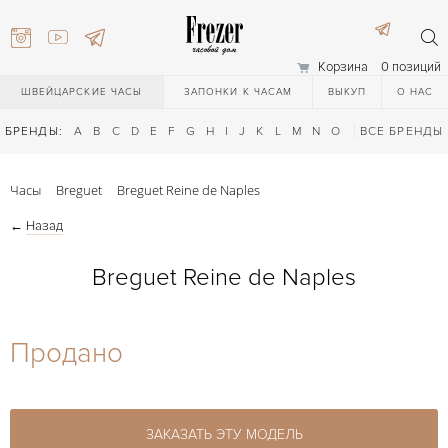
Корзина
0 позиций
ШВЕЙЦАРСКИЕ ЧАСЫ
ЗАПОНКИ К ЧАСАМ
ВЫКУП
О НАС
БРЕНДЫ:
A
B
C
D
E
F
G
H
I
J
K
L
M
N
O
P
ВСЕ БРЕНДЫ
Q
R
S
T
Часы
Breguet
Breguet Reine de Naples
←
Назад
Breguet Reine de Naples
) 111-27-44
Продано
) 111-27-44
ЗАКАЗАТЬ ЭТУ МОДЕЛЬ