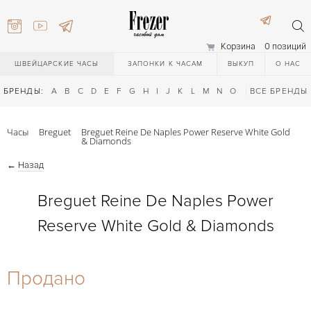
Корзина
0 позиций
ШВЕЙЦАРСКИЕ ЧАСЫ
ЗАПОНКИ К ЧАСАМ
ВЫКУП
О НАС
БРЕНДЫ:
A
B
C
D
E
F
G
H
I
J
K
L
M
N
O
P
ВСЕ БРЕНДЫ
Q
R
S
T
Часы
Breguet
Breguet Reine De Naples Power Reserve White Gold
& Diamonds
←
Назад
Breguet Reine De Naples Power
Reserve White Gold & Diamonds
) 111-27-44
Продано
) 111-27-44