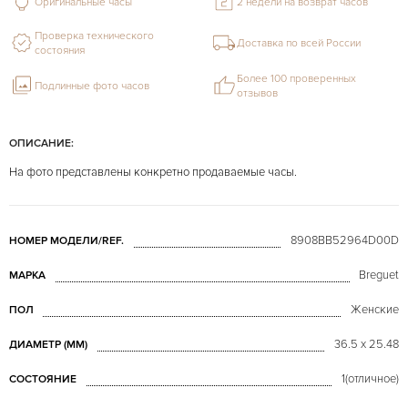
Оригинальные часы
2 недели на возврат часов
Проверка технического
Доставка по всей России
состояния
Более 100 проверенных
Подлинные фото часов
отзывов
ОПИСАНИЕ:
На фото представлены конкретно продаваемые часы.
8908BB52964D00D
НОМЕР МОДЕЛИ/REF.
Breguet
МАРКА
Женские
ПОЛ
36.5 x 25.48
ДИАМЕТР (MM)
1(отличное)
СОСТОЯНИЕ