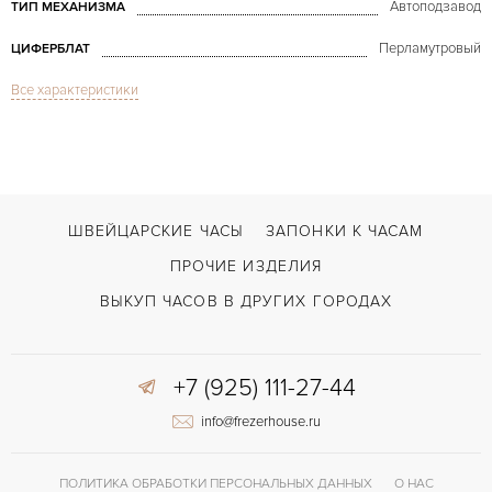
Автоподзавод
ТИП МЕХАНИЗМА
Перламутровый
ЦИФЕРБЛАТ
Все характеристики
Сапфировое стекло
СТЕКЛО
Индикатор фазы Луны
ФУНКЦИИ
Reine De Naples Power Reserve White Gold & Diamonds
МОДЕЛЬ
В наличии
СРОКИ ДОСТАВКИ
ШВЕЙЦАРСКИЕ ЧАСЫ
ЗАПОНКИ К ЧАСАМ
Двойной сложности застежка
ЗАСТЁЖКА
ПРОЧИЕ ИЗДЕЛИЯ
Римские
ЦИФРЫ
ВЫКУП ЧАСОВ В ДРУГИХ ГОРОДАХ
Индикатор резерва хода, Малый секундный циферблат, Отделка драго
ПРОЧЕЕ
+7 (925) 111-27-44
info@frezerhouse.ru
ПОЛИТИКА ОБРАБОТКИ ПЕРСОНАЛЬНЫХ ДАННЫХ
О НАС