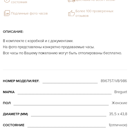
состояния
Более 100 проверенных
Подлинные фото часов
отзывов
ОПИСАНИЕ:
В комплекте с коробкой и с документами.
На фото представлены конкретно продаваемые часы.
Все часы по Вашему пожеланию могут быть отполированы бесплатно.
8967ST/V8/986
НОМЕР МОДЕЛИ/REF.
Breguet
МАРКА
Женские
ПОЛ
35,5 х 43,8
ДИАМЕТР (MM)
1(отличное)
СОСТОЯНИЕ