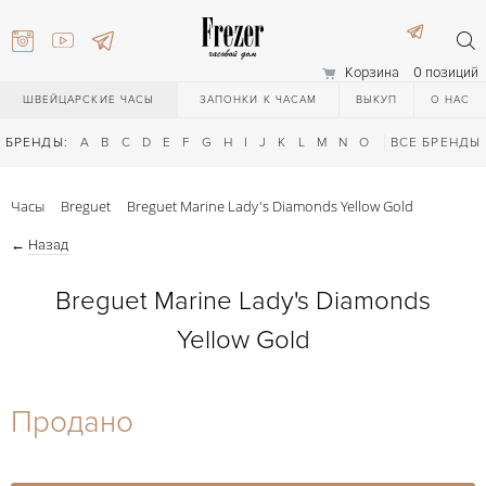
Корзина
0 позиций
ШВЕЙЦАРСКИЕ ЧАСЫ
ЗАПОНКИ К ЧАСАМ
ВЫКУП
О НАС
БРЕНДЫ:
A
B
C
D
E
F
G
H
I
J
K
L
M
N
O
P
ВСЕ БРЕНДЫ
Q
R
S
T
Часы
Breguet
Breguet Marine Lady's Diamonds Yellow Gold
←
Назад
Breguet Marine Lady's Diamonds
Yellow Gold
) 111-27-44
Продано
) 111-27-44