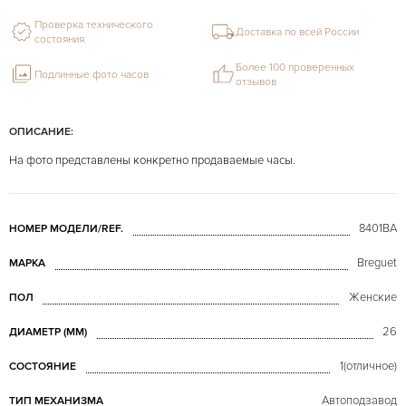
Проверка технического
Доставка по всей России
состояния
Более 100 проверенных
Подлинные фото часов
отзывов
ОПИСАНИЕ:
На фото представлены конкретно продаваемые часы.
8401BA
НОМЕР МОДЕЛИ/REF.
Breguet
МАРКА
Женские
ПОЛ
26
ДИАМЕТР (MM)
1(отличное)
СОСТОЯНИЕ
Автоподзавод
ТИП МЕХАНИЗМА