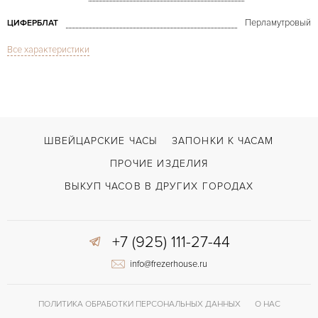
Перламутровый
ЦИФЕРБЛАТ
Все характеристики
Сапфировое стекло
СТЕКЛО
Дата
ФУНКЦИИ
Marine Lady's Diamonds Yellow Gold
МОДЕЛЬ
1996
ГОД ПРОИЗВОДСТВА
ШВЕЙЦАРСКИЕ ЧАСЫ
ЗАПОНКИ К ЧАСАМ
В наличии
СРОКИ ДОСТАВКИ
ПРОЧИЕ ИЗДЕЛИЯ
С документами, С футляром
ВОЗМОЖНОСТИ ДОСТАВКИ
ВЫКУП ЧАСОВ В ДРУГИХ ГОРОДАХ
Золото
ЦВЕТ БРАСЛЕТА
+7 (925) 111-27-44
Двойной сложности застежка
ЗАСТЁЖКА
info@frezerhouse.ru
ДЛИНА БРАСЛЕТА, ДЛИННАЯ СТОРОНА
140
(MM)
Римские
ЦИФРЫ
ПОЛИТИКА ОБРАБОТКИ ПЕРСОНАЛЬНЫХ ДАННЫХ
О НАС