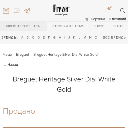
Корзина
0 позиций
ШВЕЙЦАРСКИЕ ЧАСЫ
ЗАПОНКИ К ЧАСАМ
ВЫКУП
О НАС
БРЕНДЫ:
A
B
C
D
E
F
G
H
I
J
K
L
M
N
O
P
ВСЕ БРЕНДЫ
Q
R
S
T
Часы
Breguet
Breguet Heritage Silver Dial White Gold
←
Назад
Breguet Heritage Silver Dial White
Gold
) 111-27-44
Продано
) 111-27-44