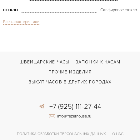
Сапфировое стекло
СТЕКЛО
Все характеристики
Heritage Silver Dial White Gold
МОДЕЛЬ
В наличии
СРОКИ ДОСТАВКИ
Черный
ЦВЕТ БРАСЛЕТА
Застежка с помощью шипа
ЗАСТЁЖКА
ШВЕЙЦАРСКИЕ ЧАСЫ
ЗАПОНКИ К ЧАСАМ
Римские
ЦИФРЫ
ПРОЧИЕ ИЗДЕЛИЯ
537/2
КАЛИБР/МЕХАНИЗМ
ВЫКУП ЧАСОВ В ДРУГИХ ГОРОДАХ
38 часов
ЗАПАС ХОДА
+7 (925) 111-27-44
info@frezerhouse.ru
ПОЛИТИКА ОБРАБОТКИ ПЕРСОНАЛЬНЫХ ДАННЫХ
О НАС