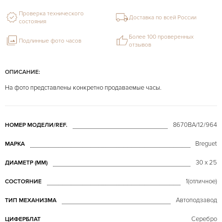
Проверка технического
Доставка по всей России
состояния
Более 100 проверенных
Подлинные фото часов
отзывов
ОПИСАНИЕ:
На фото представлены конкретно продаваемые часы.
8670BA/12/964
НОМЕР МОДЕЛИ/REF.
Breguet
МАРКА
30 х 25
ДИАМЕТР (MM)
1(отличное)
СОСТОЯНИЕ
Автоподзавод
ТИП МЕХАНИЗМА
Серебро
ЦИФЕРБЛАТ