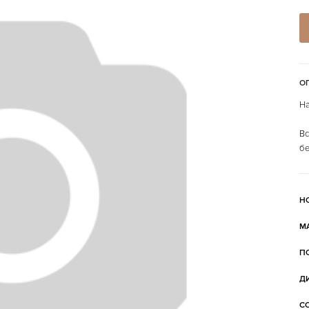
О
На
Вс
бе
Н
М
П
Д
С