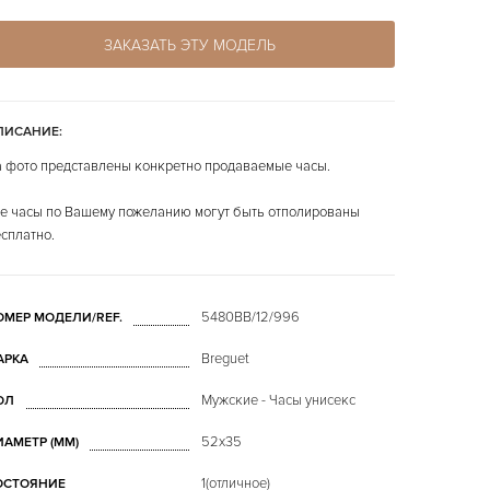
ЗАКАЗАТЬ ЭТУ МОДЕЛЬ
ПИСАНИЕ:
 фото представлены конкретно продаваемые часы.
е часы по Вашему пожеланию могут быть отполированы
сплатно.
5480BB/12/996
ОМЕР МОДЕЛИ/REF.
Breguet
АРКА
Мужские - Часы унисекс
ОЛ
52х35
ИАМЕТР (MM)
1(отличное)
ОСТОЯНИЕ