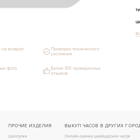
Т
Ц
Вс
С
Ф
 на возврат
Проверка технического
состояния
М
ые фото
Более 100 проверенных
С
отзывов
Ц
З
Ц
К
ПРОЧИЕ ИЗДЕЛИЯ
ВЫКУП ЧАСОВ В ДРУГИХ ГОРО
З
Шкатулки
Онлайн-оценка швейцарских часов