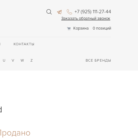
+7 (925) 111-27-44
Заказать обратный звонок
Корзина
0 позиций
П
КОНТАКТЫ
U
V
W
Z
ВСЕ БРЕНДЫ
d
Продано