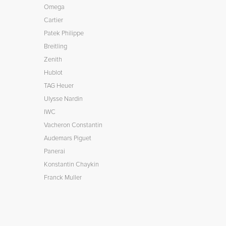
Omega
Cartier
Patek Philippe
Breitling
Zenith
Hublot
TAG Heuer
Ulysse Nardin
IWC
Vacheron Constantin
Audemars Piguet
Panerai
Konstantin Chaykin
Franck Muller