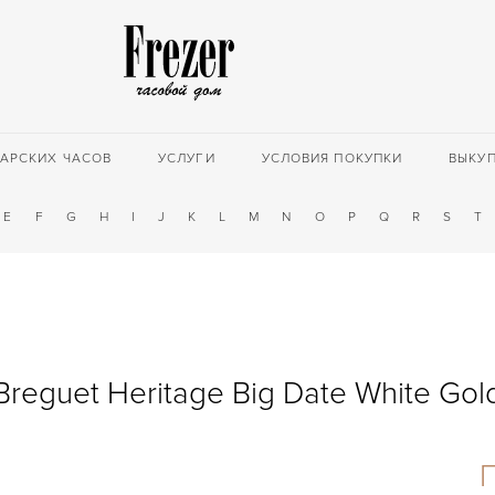
АРСКИХ ЧАСОВ
УСЛУГИ
УСЛОВИЯ ПОКУПКИ
ВЫКУ
E
F
G
H
I
J
K
L
M
N
O
P
Q
R
S
T
Breguet Heritage Big Date White Gol