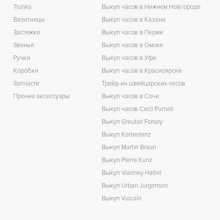
Trunks
Выкуп часов в Нижнем Новгороде
Визитницы
Выкуп часов в Казани
Застежки
Выкуп часов в Перми
Звенья
Выкуп часов в Омске
Ручки
Выкуп часов в Уфе
Коробки
Выкуп часов в Красноярске
Запчасти
Трейд-ин швейцарских часов
Прочие аксессуары
Выкуп часов в Сочи
Выкуп часов Cecil Purnell
Выкуп Greubel Forsey
Выкуп Kerbedanz
Выкуп Martin Braun
Выкуп Pierre Kunz
Выкуп Vianney Halter
Выкуп Urban Jurgensen
Выкуп Vulcain