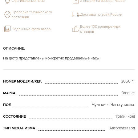
Оригинальные часы
2 недели на возврат часов
Проверка технического
Доставка по всей России
состояния
Более 100 проверенных
Подлинные фото часов
отзывов
ОПИСАНИЕ:
На фото представлены конкретно продаваемые часы.
3050PT
НОМЕР МОДЕЛИ/REF.
Breguet
МАРКА
Мужские - Часы унисекс
ПОЛ
1(отличное)
СОСТОЯНИЕ
Автоподзавод
ТИП МЕХАНИЗМА