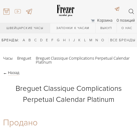
Корзина
0 позиций
ШВЕЙЦАРСКИЕ ЧАСЫ
ЗАПОНКИ К ЧАСАМ
ВЫКУП
О НАС
БРЕНДЫ:
A
B
C
D
E
F
G
H
I
J
K
L
M
N
O
P
ВСЕ БРЕНДЫ
Q
R
S
T
Часы
Breguet
Breguet Classique Complications Perpetual Calendar
Platinum
←
Назад
Breguet Classique Complications
Perpetual Calendar Platinum
) 111-27-44
Продано
) 111-27-44