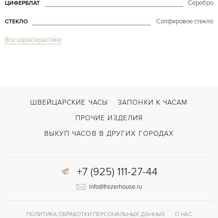
Серебро
ЦИФЕРБЛАТ
Сапфировое стекло
СТЕКЛО
Все характеристики
Вечный календарь, Дата, Индикатор дней недели, Индикатор месяца, И
ФУНКЦИИ
Classique Complications Perpetual Calendar Platinum
МОДЕЛЬ
В наличии
СРОКИ ДОСТАВКИ
С документами
ВОЗМОЖНОСТИ ДОСТАВКИ
ШВЕЙЦАРСКИЕ ЧАСЫ
ЗАПОНКИ К ЧАСАМ
Черный
ЦВЕТ БРАСЛЕТА
ПРОЧИЕ ИЗДЕЛИЯ
Застежка с помощью шипа
ЗАСТЁЖКА
ВЫКУП ЧАСОВ В ДРУГИХ ГОРОДАХ
Римские
ЦИФРЫ
+7 (925) 111-27-44
505QP3 T
КАЛИБР/МЕХАНИЗМ
info@frezerhouse.ru
ПОЛИТИКА ОБРАБОТКИ ПЕРСОНАЛЬНЫХ ДАННЫХ
О НАС