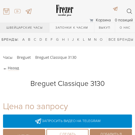
Корзина
0 позиций
ШВЕЙЦАРСКИЕ ЧАСЫ
ЗАПОНКИ К ЧАСАМ
ВЫКУП
О НАС
БРЕНДЫ:
A
B
C
D
E
F
G
H
I
J
K
L
M
N
O
P
ВСЕ БРЕНДЫ
Q
R
S
T
Часы
Breguet
Breguet Classique 3130
←
Назад
Breguet Classique 3130
) 111-27-44
Цена по запросу
) 111-27-44
ЗАПРОСИТЬ ВИДЕО НА TELEGRAM
СДЕЛАТЬ
ДОБАВИТЬ В