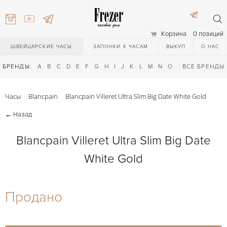
Корзина
0 позиций
ШВЕЙЦАРСКИЕ ЧАСЫ
ЗАПОНКИ К ЧАСАМ
ВЫКУП
О НАС
БРЕНДЫ:
A
B
C
D
E
F
G
H
I
J
K
L
M
N
O
P
ВСЕ БРЕНДЫ
Q
R
S
T
Часы
Blancpain
Blancpain Villeret Ultra Slim Big Date White Gold
←
Назад
Blancpain Villeret Ultra Slim Big Date
White Gold
) 111-27-44
Продано
) 111-27-44