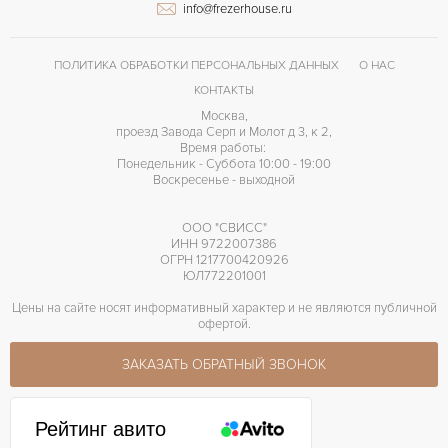
info@frezerhouse.ru
Римские
ЦИФРЫ
1315
КАЛИБР/МЕХАНИЗМ
ПОЛИТИКА ОБРАБОТКИ ПЕРСОНАЛЬНЫХ ДАННЫХ
О НАС
120 часов
ЗАПАС ХОДА
КОНТАКТЫ
Москва,
проезд Завода Серп и Молот д 3, к 2,
Время работы:
Понедельник - Суббота 10:00 - 19:00
Воскресенье - выходной
ООО "СВИСС"
ИНН 9722007386
ОГРН 1217700420926
ЮЛ772201001
Цены на сайте носят информативный характер и не являются публичной
офертой.
ЗАКАЗАТЬ ОБРАТНЫЙ ЗВОНОК
Рейтинг авито