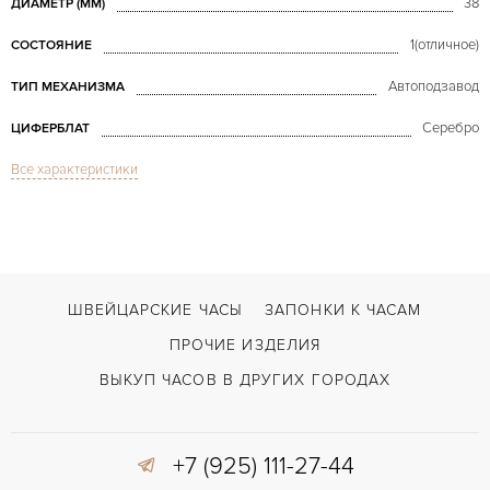
38
ДИАМЕТР (MM)
1(отличное)
СОСТОЯНИЕ
Автоподзавод
ТИП МЕХАНИЗМА
Серебро
ЦИФЕРБЛАТ
Все характеристики
Сапфировое стекло
СТЕКЛО
Дата
ФУНКЦИИ
Villeret Ultra Slim Big Date White Gold
МОДЕЛЬ
2008
ГОД ПРОИЗВОДСТВА
ШВЕЙЦАРСКИЕ ЧАСЫ
ЗАПОНКИ К ЧАСАМ
В наличии
СРОКИ ДОСТАВКИ
ПРОЧИЕ ИЗДЕЛИЯ
С документами, С футляром
ВОЗМОЖНОСТИ ДОСТАВКИ
ВЫКУП ЧАСОВ В ДРУГИХ ГОРОДАХ
Черный
ЦВЕТ БРАСЛЕТА
+7 (925) 111-27-44
Застежка с помощью шипа
ЗАСТЁЖКА