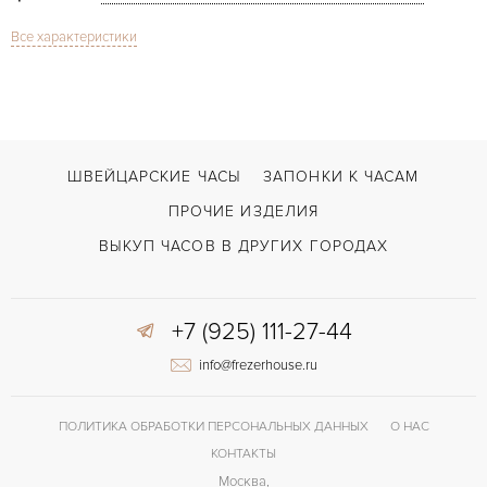
Все характеристики
Сапфировое стекло
СТЕКЛО
Дата, Индикатор дней недели, Индикатор месяца, Индикатор фазы Луны
ФУНКЦИИ
Villeret Quantième Complet
МОДЕЛЬ
В наличии
СРОКИ ДОСТАВКИ
ШВЕЙЦАРСКИЕ ЧАСЫ
ЗАПОНКИ К ЧАСАМ
С документами, С футляром
ВОЗМОЖНОСТИ ДОСТАВКИ
ПРОЧИЕ ИЗДЕЛИЯ
Черный
ЦВЕТ БРАСЛЕТА
ВЫКУП ЧАСОВ В ДРУГИХ ГОРОДАХ
Двойной сложности застежка
ЗАСТЁЖКА
+7 (925) 111-27-44
Римские
ЦИФРЫ
info@frezerhouse.ru
6654
КАЛИБР/МЕХАНИЗМ
72 часов
ЗАПАС ХОДА
ПОЛИТИКА ОБРАБОТКИ ПЕРСОНАЛЬНЫХ ДАННЫХ
О НАС
КОНТАКТЫ
Москва,