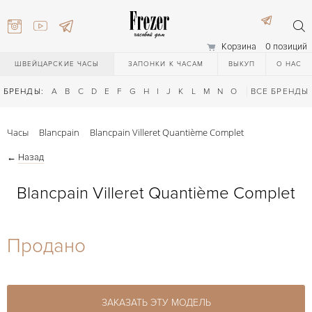
Корзина
0 позиций
ШВЕЙЦАРСКИЕ ЧАСЫ
ЗАПОНКИ К ЧАСАМ
ВЫКУП
О НАС
БРЕНДЫ:
A
B
C
D
E
F
G
H
I
J
K
L
M
N
O
P
ВСЕ БРЕНДЫ
Q
R
S
T
Часы
Blancpain
Blancpain Villeret Quantième Complet
←
Назад
Blancpain Villeret Quantième Complet
) 111-27-44
Продано
) 111-27-44
ЗАКАЗАТЬ ЭТУ МОДЕЛЬ