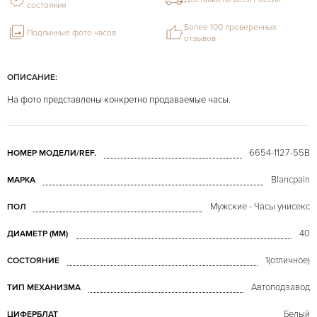
состояния
Более 100 проверенных
Подлинные фото часов
отзывов
ОПИСАНИЕ:
На фото представлены конкретно продаваемые часы.
6654-1127-55B
НОМЕР МОДЕЛИ/REF.
Blancpain
МАРКА
Мужские - Часы унисекс
ПОЛ
40
ДИАМЕТР (MM)
1(отличное)
СОСТОЯНИЕ
Автоподзавод
ТИП МЕХАНИЗМА
Белый
ЦИФЕРБЛАТ