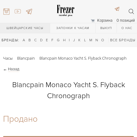
Корзина
0 позиций
ШВЕЙЦАРСКИЕ ЧАСЫ
ЗАПОНКИ К ЧАСАМ
ВЫКУП
О НАС
БРЕНДЫ:
A
B
C
D
E
F
G
H
I
J
K
L
M
N
O
P
ВСЕ БРЕНДЫ
Q
R
S
T
Часы
Blancpain
Blancpain Monaco Yacht S. Flyback Chronograph
←
Назад
Blancpain Monaco Yacht S. Flyback
Chronograph
) 111-27-44
Продано
) 111-27-44