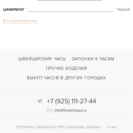
Черный
ЦИФЕРБЛАТ
Все характеристики
Сапфировое стекло
СТЕКЛО
Дата, Хронограф
ФУНКЦИИ
Monaco Yacht S. Flyback Chronograph
МОДЕЛЬ
В наличии
СРОКИ ДОСТАВКИ
ШВЕЙЦАРСКИЕ ЧАСЫ
ЗАПОНКИ К ЧАСАМ
Черный
ЦВЕТ БРАСЛЕТА
ПРОЧИЕ ИЗДЕЛИЯ
Двойной сложности застежка
ЗАСТЁЖКА
ВЫКУП ЧАСОВ В ДРУГИХ ГОРОДАХ
Арабские
ЦИФРЫ
+7 (925) 111-27-44
info@frezerhouse.ru
ПОЛИТИКА ОБРАБОТКИ ПЕРСОНАЛЬНЫХ ДАННЫХ
О НАС