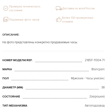
Проверка технического
Доставка по всей России
состояния
Более 100 проверенных
Подлинные фото часов
отзывов
ОПИСАНИЕ:
На фото представлены конкретно продаваемые часы.
2185F-11304-71
НОМЕР МОДЕЛИ/REF.
Blancpain
МАРКА
Мужские - Часы унисекс
ПОЛ
38
ДИАМЕТР (MM)
2(хорошее)
СОСТОЯНИЕ
Автоподзавод
ТИП МЕХАНИЗМА