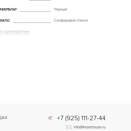
Черный
ИФЕРБЛАТ
Сапфировое стекло
ТЕКЛО
е характеристики
Дата, Индикатор дней недели,
Индикатор месяца, Индикатор
фазы Луны
УНКЦИИ
Leman Moon Phase Complete
Calendar
ОДЕЛЬ
В наличии
РОКИ ДОСТАВКИ
С футляром
ОЗМОЖНОСТИ ДОСТАВКИ
Черный
ВЕТ БРАСЛЕТА
Застежка с помощью шипа
АСТЁЖКА
Прозрачная задняя крышка
РОЧЕЕ
+7 (925) 111-27-44
ДАХ
info@frezerhouse.ru