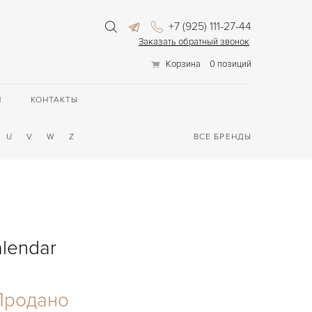
+7 (925) 111-27-44
Заказать обратный звонок
Корзина
0 позиций
П
КОНТАКТЫ
U
V
W
Z
ВСЕ БРЕНДЫ
lendar
Продано