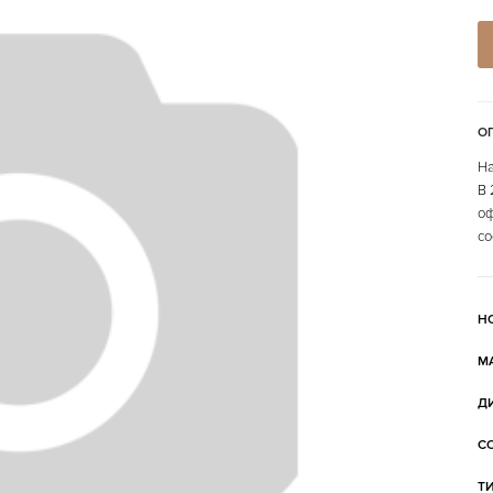
О
На
В 
оф
со
Н
М
Д
С
Т