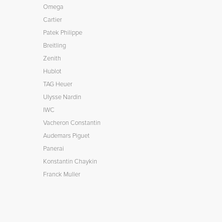
Omega
Cartier
Patek Philippe
Breitling
Zenith
Hublot
TAG Heuer
Ulysse Nardin
IWC
Vacheron Constantin
Audemars Piguet
Panerai
Konstantin Chaykin
Franck Muller