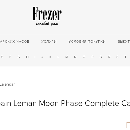
АРСКИХ ЧАСОВ
УСЛУГИ
УСЛОВИЯ ПОКУПКИ
ВЫКУ
E
F
G
H
I
J
K
L
M
N
O
P
Q
R
S
T
Calendar
pain Leman Moon Phase Complete Ca