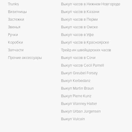
Trunks
Выкуп часов в Нижнем Новгороде
Визитницы
Выкуп часов в Казани
Застежки
Выкуп часов в Перми
Звенья
Выкуп часов в Омске
Ручки
Выкуп часов в Уфе
Коробки
Выкуп часов в Красноярске
Запчасти
Трейд-ин швейцарских часов
Прочие аксессуары
Выкуп часов в Сочи
Выкуп часов Cecil Purnell
Выкуп Greubel Forsey
Выкуп Kerbedanz
Выкуп Martin Braun
Выкуп Pierre Kunz
Выкуп Vianney Halter
Выкуп Urban Jurgensen
Выкуп Vulcain