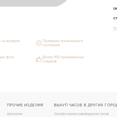
Ц
С
Вс
Ф
 на возврат
Проверка технического
состояния
М
ые фото
Более 100 проверенных
С
отзывов
В
Ц
З
П
ПРОЧИЕ ИЗДЕЛИЯ
ВЫКУП ЧАСОВ В ДРУГИХ ГОРО
Шкатулки
Онлайн-оценка швейцарских часов