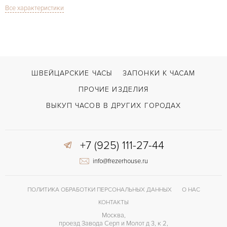
Все характеристики
Сапфировое стекло
СТЕКЛО
Дата
ФУНКЦИИ
Royal Oak Steel & Gold
МОДЕЛЬ
В наличии
СРОКИ ДОСТАВКИ
ШВЕЙЦАРСКИЕ ЧАСЫ
ЗАПОНКИ К ЧАСАМ
Золото/Сталь
ЦВЕТ БРАСЛЕТА
ПРОЧИЕ ИЗДЕЛИЯ
Двойной сложности застежка
ЗАСТЁЖКА
ВЫКУП ЧАСОВ В ДРУГИХ ГОРОДАХ
ДЛИНА БРАСЛЕТА, ДЛИННАЯ СТОРОНА
190
(MM)
+7 (925) 111-27-44
Без цифр
ЦИФРЫ
info@frezerhouse.ru
ПОЛИТИКА ОБРАБОТКИ ПЕРСОНАЛЬНЫХ ДАННЫХ
О НАС
КОНТАКТЫ
Москва,
проезд Завода Серп и Молот д 3, к 2,