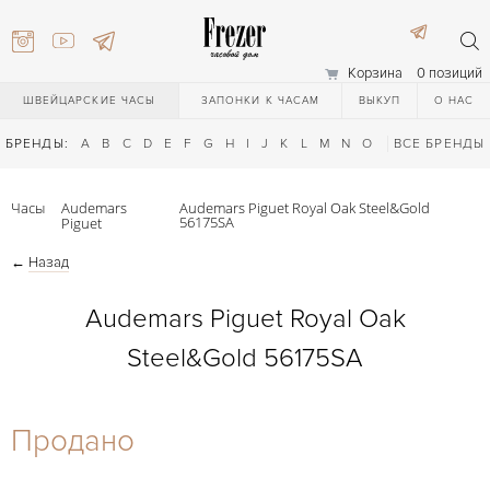
Корзина
0 позиций
ШВЕЙЦАРСКИЕ ЧАСЫ
ЗАПОНКИ К ЧАСАМ
ВЫКУП
О НАС
БРЕНДЫ:
A
B
C
D
E
F
G
H
I
J
K
L
M
N
O
P
ВСЕ БРЕНДЫ
Q
R
S
T
Часы
Audemars
Audemars Piguet Royal Oak Steel&Gold
56175SA
Piguet
←
Назад
Audemars Piguet Royal Oak
Steel&Gold 56175SA
) 111-27-44
Продано
) 111-27-44