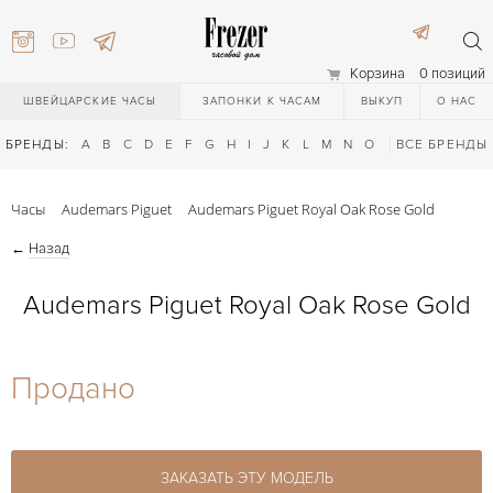
Корзина
0 позиций
ШВЕЙЦАРСКИЕ ЧАСЫ
ЗАПОНКИ К ЧАСАМ
ВЫКУП
О НАС
БРЕНДЫ:
A
B
C
D
E
F
G
H
I
J
K
L
M
N
O
P
ВСЕ БРЕНДЫ
Q
R
S
T
Часы
Audemars Piguet
Audemars Piguet Royal Oak Rose Gold
←
Назад
Audemars Piguet Royal Oak Rose Gold
) 111-27-44
Продано
) 111-27-44
ЗАКАЗАТЬ ЭТУ МОДЕЛЬ