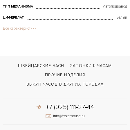
Автоподзавод
ТИП МЕХАНИЗМА
Белый
ЦИФЕРБЛАТ
Все характеристики
Сапфировое стекло
СТЕКЛО
Дата
ФУНКЦИИ
Royal Oak Rose Gold
МОДЕЛЬ
В наличии
СРОКИ ДОСТАВКИ
ШВЕЙЦАРСКИЕ ЧАСЫ
ЗАПОНКИ К ЧАСАМ
Двойной сложности застежка
ЗАСТЁЖКА
ПРОЧИЕ ИЗДЕЛИЯ
ДЛИНА БРАСЛЕТА, ДЛИННАЯ СТОРОНА
ВЫКУП ЧАСОВ В ДРУГИХ ГОРОДАХ
180
(MM)
Без цифр
ЦИФРЫ
+7 (925) 111-27-44
info@frezerhouse.ru